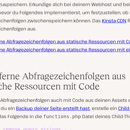
uspeichern. Erkundige dich bei deinem Webhost und be
bevor du Folgendes implementierst, um festzustellen, ob 
ichenfolgen zwischenspeichern können. Das
Kinsta-CDN
f
ichenfolgen aus.
rne Abfragezeichenfolgen aus statische Ressourcen mit 
rne Abfragezeichenfolgen aus statische Ressourcen mit 
tferne Abfragezeichenfolgen aus
sche Ressourcen mit Code
 Abfragezeichenfolgen auch mit Code aus deinen Assets e
du ein
Backup deiner Seite erstellt hast
, erstelle ein
Chil
das Folgende in die
Datei deines Child-T
functions.php
remove_query_strings
(
)
{