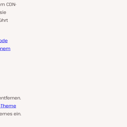
im CDN-
sie
ührt
Code
einem
ntfernen.
d-Theme
hemes ein.