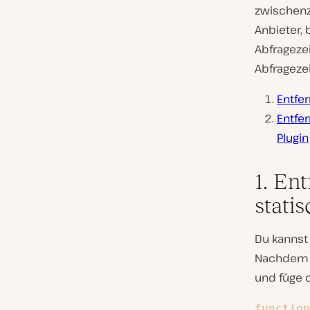
zwischenz
Anbieter, 
Abfrageze
Abfrageze
Entfe
Entfe
Plugin
1. En
stati
Du kannst
Nachdem 
und füge 
function