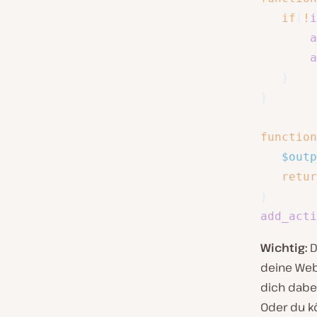
if
(
!
i
a
a
}
}
function
$outp
retur
}
add_acti
Wichtig:
D
deine Web
dich dabei
Oder du k