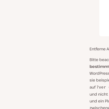
Entferne 
Bitte bea
bestimmt
WordPress
sie beisp
auf
?ver 
und nicht
und ein Pl
zwischenge