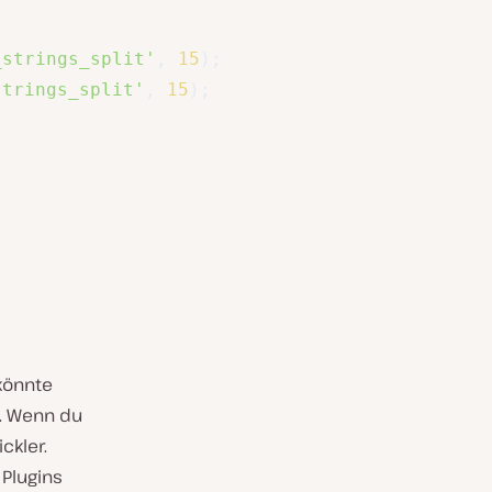
_strings_split'
,
15
)
;
strings_split'
,
15
)
;
könnte
d. Wenn du
ckler.
 Plugins