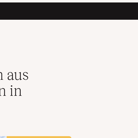
n in WordPress
n aus
n in