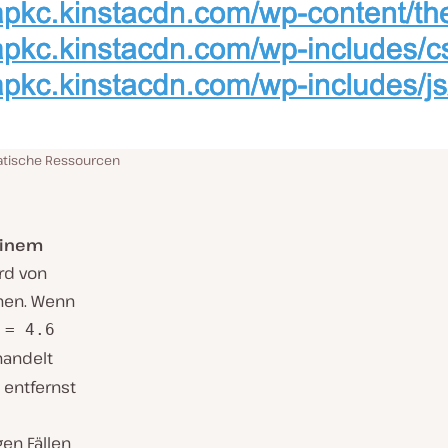
tatische Ressourcen
einem
ird von
hen. Wenn
 = 4.6
handelt
 entfernst
gen Fällen