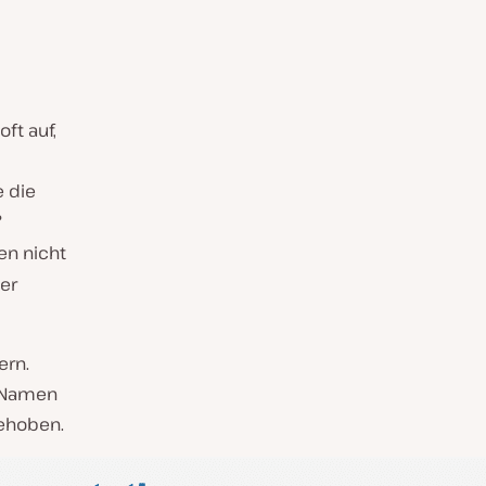
ft auf,
 die
?
en nicht
er
ern.
 Namen
behoben.