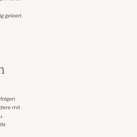
g geleert
n
nfolgen
ndere mit
u
DN-