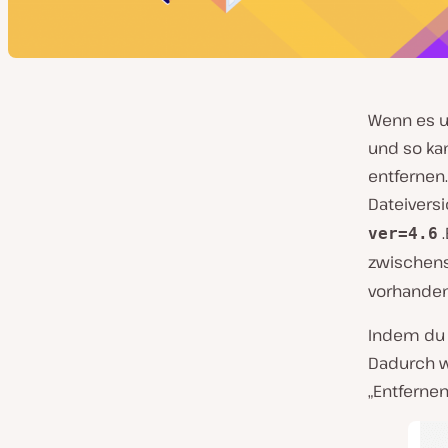
Wenn es u
und so ka
entfernen
Dateiversi
.
ver=4.6
zwischens
vorhanden 
Indem du 
Dadurch w
„Entferne