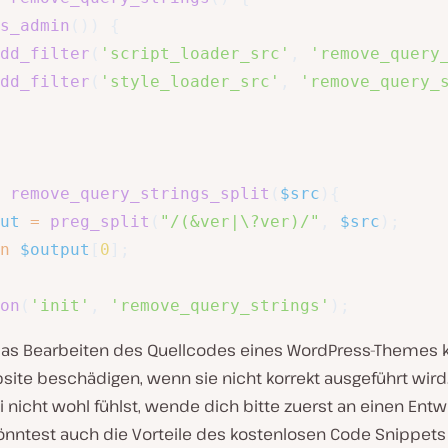
s_admin
(
)
)
{
dd_filter
(
'script_loader_src'
,
'remove_query
dd_filter
(
'style_loader_src'
,
'remove_query_
remove_query_strings_split
(
$src
)
{
ut
=
preg_split
(
"/(&ver|\?ver)/"
,
$src
)
;
n
$output
[
0
]
;
on
(
'init'
,
'remove_query_strings'
)
;
as Bearbeiten des Quellcodes eines WordPress-Themes 
site beschädigen, wenn sie nicht korrekt ausgeführt wir
 nicht wohl fühlst, wende dich bitte zuerst an einen Entwi
önntest auch die Vorteile des kostenlosen Code Snippets