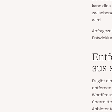
kann dies 
zwischeng
wird.
Abfrageze
Entwicklu
Entf
aus 
Es gibt e
entfernen
WordPress
übermittel
Anbieter t