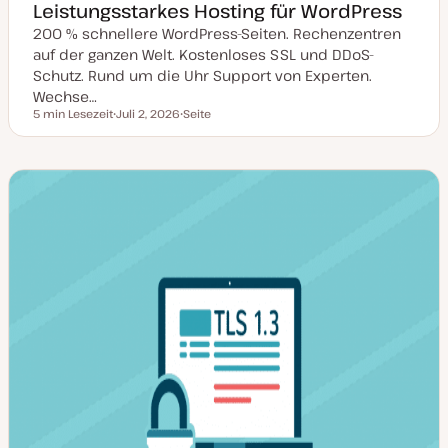
Leistungsstarkes Hosting für WordPress
200 % schnellere WordPress-Seiten. Rechenzentren
auf der ganzen Welt. Kostenloses SSL und DDoS-
Schutz. Rund um die Uhr Support von Experten.
Wechse…
5 min Lesezeit
Juli 2, 2026
Seite
Lesezeit
D
P
a
o
t
s
u
t
m
T
a
y
k
p
t
u
a
l
i
s
i
e
r
t