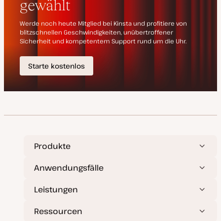
i
e
r
t
Produkte
Anwendungsfälle
Leistungen
Ressourcen