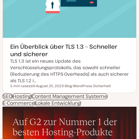
Ein Überblick über TLS 1.3 – Schneller
und sicherer
TLS 1.3 ist ein neues Update des
Verschlüsselungsprotokolls, das sowohl schneller
(Reduzierung des HTTPS-Overheads) als auch sicherer
als TLS 1.2 i…
5 min Lesezeit
August 25, 2023
Blog
WordPress Sicherheit
Lesezeit
D
P
T
a
o
h
SEO
Hosting
Content Management Systeme
t
s
e
E-Commerce
u
Lokale Entwicklung
t
m
m
T
a
a
y
k
p
t
u
a
l
i
s