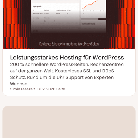
Leistungsstarkes Hosting für WordPress
200 % schnellere WordPress-Seiten. Rechenzentren
auf der ganzen Welt. Kostenloses SSL und DDoS-
Schutz. Rund um die Uhr Support von Experten.
Wechse…
5 min Lesezeit
Juli 2, 2026
Seite
Lesezeit
D
P
a
o
t
s
u
t
m
T
a
y
k
p
t
u
a
l
i