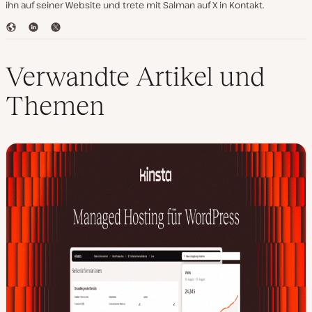
ihn auf seiner Website und trete mit Salman auf X in Kontakt.
W
L
T
e
i
w
b
n
i
s
k
t
Verwandte Artikel und
e
e
t
i
d
e
Themen
t
I
r
e
n