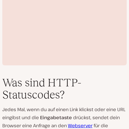
Was sind HTTP-
Statuscodes?
V
i
Jedes Mal, wenn du auf einen Link klickst oder eine URL
d
e
eingibst und die
Eingabetaste
drückst, sendet dein
o
a
Browser eine Anfrage an den
Webserver
für die
b