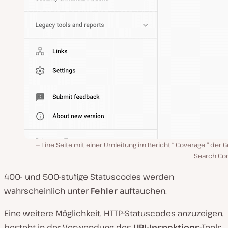
Eine Seite mit einer Umleitung im Bericht “ Coverage “ der 
Search Con
400- und 500-stufige Statuscodes werden
wahrscheinlich unter
Fehler
auftauchen.
Eine weitere Möglichkeit, HTTP-Statuscodes anzuzeigen,
besteht in der Verwendung des
URL-Inspektions
-Tools.