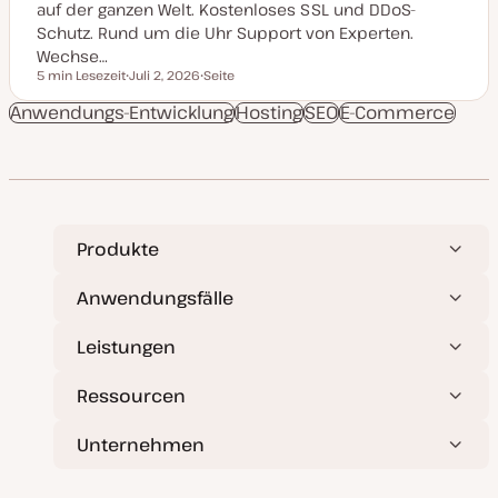
auf der ganzen Welt. Kostenloses SSL und DDoS-
Schutz. Rund um die Uhr Support von Experten.
Wechse…
5 min Lesezeit
Juli 2, 2026
Seite
Lesezeit
D
P
a
o
Anwendungs-Entwicklung
Hosting
SEO
E-Commerce
t
s
u
t
m
T
a
y
k
p
t
u
a
l
Produkte
i
s
i
e
Anwendungsfälle
r
t
Leistungen
Ressourcen
Unternehmen