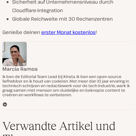
Sicherheit auf Unternehmensniveau durch
Cloudflare-Integration
Globale Reichweite mit 30 Rechenzentren
Genieße deinen
erster Monat kostenlos
!
Marcia Ramos
Ik ben de Editorial Team Lead bij Kinsta. Ik ben een open source
liefhebber en ik houd van coderen. Met meer dan 10 jaar ervaring in
technisch schrijven en redactiewerk voor de tech-industrie, werk ik
graag samen met mensen om duidelijke en beknopte content te
creëren en workflows te verbeteren.
L
i
n
k
Verwandte Artikel und
e
d