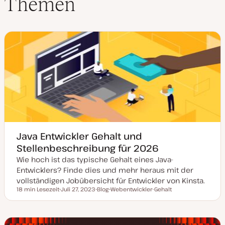
Themen
I
n
Java Entwickler Gehalt und
Stellenbeschreibung für 2026
Wie hoch ist das typische Gehalt eines Java-
Entwicklers? Finde dies und mehr heraus mit der
vollständigen Jobübersicht für Entwickler von Kinsta.
18 min Lesezeit
Juli 27, 2023
Blog
Webentwickler-Gehalt
Lesezeit
D
P
T
a
o
h
t
s
e
u
t
m
m
T
a