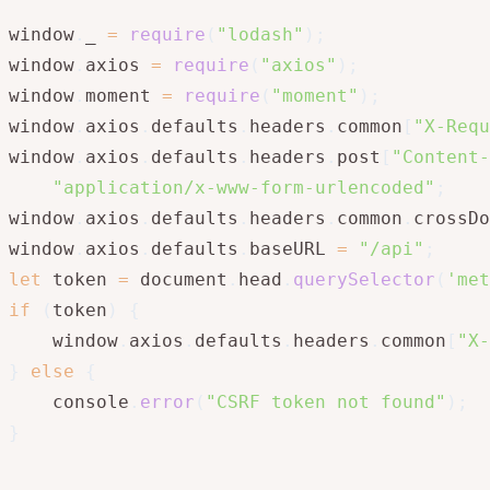
window
.
_ 
=
require
(
"lodash"
)
;
window
.
axios 
=
require
(
"axios"
)
;
window
.
moment 
=
require
(
"moment"
)
;
window
.
axios
.
defaults
.
headers
.
common
[
"X-Requ
window
.
axios
.
defaults
.
headers
.
post
[
"Content-
"application/x-www-form-urlencoded"
;
window
.
axios
.
defaults
.
headers
.
common
.
crossDo
window
.
axios
.
defaults
.
baseURL 
=
"/api"
;
let
 token 
=
 document
.
head
.
querySelector
(
'met
if
(
token
)
{
    window
.
axios
.
defaults
.
headers
.
common
[
"X-
}
else
{
    console
.
error
(
"CSRF token not found"
)
;
}