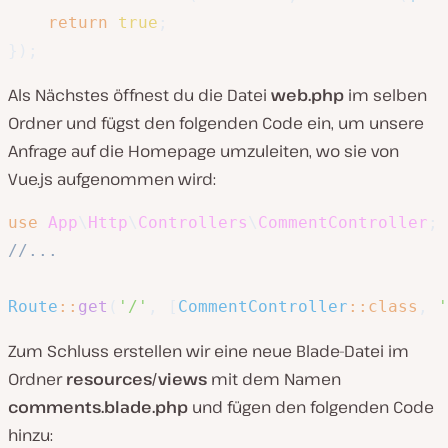
return
true
;
}
)
;
Als Nächstes öffnest du die Datei
web.php
im selben
Ordner und fügst den folgenden Code ein, um unsere
Anfrage auf die Homepage umzuleiten, wo sie von
Vue.js aufgenommen wird:
use
App
\
Http
\
Controllers
\
CommentController
;
//...
Route
::
get
(
'/'
,
[
CommentController
::
class
,
'
Zum Schluss erstellen wir eine neue Blade-Datei im
Ordner
resources/views
mit dem Namen
comments.blade.php
und fügen den folgenden Code
hinzu: