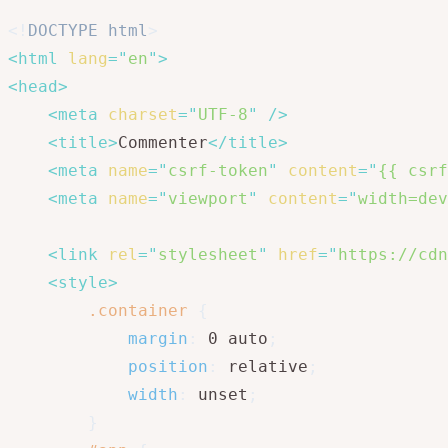
<!
DOCTYPE
html
>
<
html
lang
=
"
en
"
>
<
head
>
<
meta
charset
=
"
UTF-8
"
/>
<
title
>
Commenter
</
title
>
<
meta
name
=
"
csrf-token
"
content
=
"
{{ csrf
<
meta
name
=
"
viewport
"
content
=
"
width=dev
<
link
rel
=
"
stylesheet
"
href
=
"
https://cdn
<
style
>
.container
{
margin
:
 0 auto
;
position
:
 relative
;
width
:
 unset
;
}