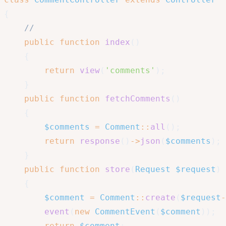
{
//
public
function
index
(
)
{
return
view
(
'comments'
)
;
}
public
function
fetchComments
(
)
{
$comments
=
Comment
::
all
(
)
;
return
response
(
)
->
json
(
$comments
)
;
}
public
function
store
(
Request
$request
)
{
$comment
=
Comment
::
create
(
$request
-
event
(
new
CommentEvent
(
$comment
)
)
;
return
$comment
;