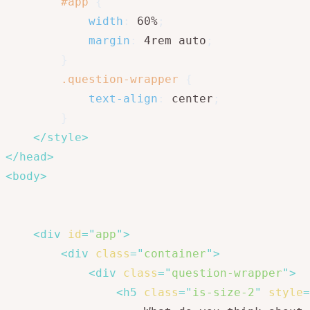
#app
{
width
:
 60%
;
margin
:
 4rem auto
;
}
.question-wrapper
{
text-align
:
 center
;
}
</
style
>
</
head
>
<
body
>
<
div
id
=
"
app
"
>
<
div
class
=
"
container
"
>
<
div
class
=
"
question-wrapper
"
>
<
h5
class
=
"
is-size-2
"
style
=