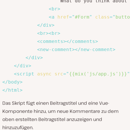
                    What do you think about 
<
br
>
<
a
href
=
"
#Form
"
class
=
"
butto
</
div
>
<
br
>
<
br
>
<
comments
>
</
comments
>
<
new-comment
>
</
new-comment
>
</
div
>
</
div
>
<
script
async
src
=
"
{{mix('js/app.js')}}
"
</
body
>
</
html
>
Das Skript fügt einen Beitragstitel und eine Vue-
Komponente hinzu, um neue Kommentare zu dem
oben erstellten Beitragstitel anzuzeigen und
hinzuzufügen.