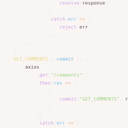
resolve
(
response
)
;
}
)
.
catch
(
err
=>
{
reject
(
err
)
;
}
)
;
}
)
;
}
,
GET_COMMENTS
(
{
 commit 
}
)
{
        axios

.
get
(
"/comments"
)
.
then
(
res
=>
{
{
commit
(
"GET_COMMENTS"
,
 r
}
}
)
.
catch
(
err
=>
{