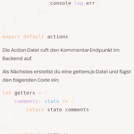
                console
.
log
(
err
)
;
}
)
;
}
}
;
export
default
 actions
;
Die Action-Datei ruft den Kommentar-Endpunkt im
Backend auf.
Als Nächstes erstellst du eine getters.js-Datei und fügst
den folgenden Code ein:
let
 getters 
=
{
comments
:
state
=>
{
return
 state
.
comments
;
}
}
;