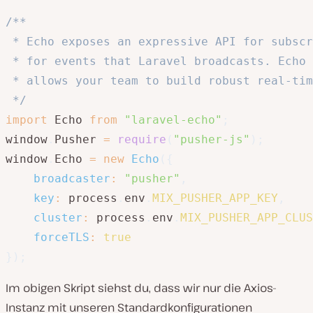
/**

 * Echo exposes an expressive API for subscr
 * for events that Laravel broadcasts. Echo 
 * allows your team to build robust real-tim
 */
import
 Echo 
from
"laravel-echo"
;
window
.
Pusher 
=
require
(
"pusher-js"
)
;
window
.
Echo 
=
new
Echo
(
{
broadcaster
:
"pusher"
,
key
:
 process
.
env
.
MIX_PUSHER_APP_KEY
,
cluster
:
 process
.
env
.
MIX_PUSHER_APP_CLUS
forceTLS
:
true
}
)
;
Im obigen Skript siehst du, dass wir nur die Axios-
Instanz mit unseren Standardkonfigurationen