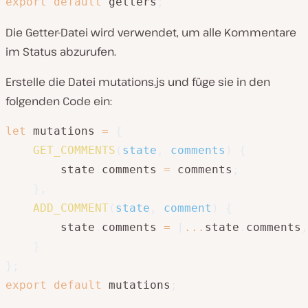
export
default
 getters
;
Die Getter-Datei wird verwendet, um alle Kommentare
im Status abzurufen.
Erstelle die Datei mutations.js und füge sie in den
folgenden Code ein:
let
 mutations 
=
{
GET_COMMENTS
(
state
,
 comments
)
{
        state
.
comments 
=
 comments
;
}
,
ADD_COMMENT
(
state
,
 comment
)
{
        state
.
comments 
=
[
...
state
.
comments
,
}
}
;
export
default
 mutations
;