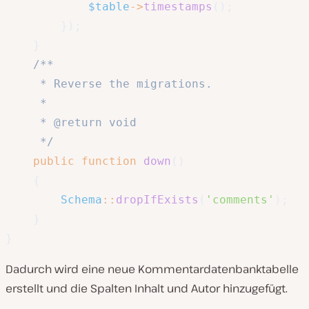
$table
->
timestamps
(
)
;
}
)
;
}
/**

     * Reverse the migrations.

     *

     * @return void

     */
public
function
down
(
)
{
Schema
::
dropIfExists
(
'comments'
)
;
}
}
Dadurch wird eine neue Kommentardatenbanktabelle
erstellt und die Spalten Inhalt und Autor hinzugefügt.