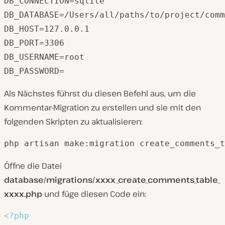
DB_CONNECTION=sqlite

DB_DATABASE=/Users/all/paths/to/project/comm
DB_HOST=127.0.0.1

DB_PORT=3306

DB_USERNAME=root

DB_PASSWORD=
Als Nächstes führst du diesen Befehl aus, um die
Kommentar-Migration zu erstellen und sie mit den
folgenden Skripten zu aktualisieren:
php artisan make:migration create_comments_t
Öffne die Datei
database/migrations/xxxx_create_comments_table_
xxxx.php
und füge diesen Code ein:
<?php