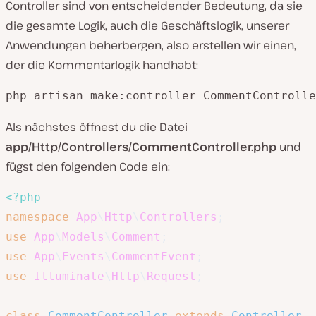
Controller sind von entscheidender Bedeutung, da sie
die gesamte Logik, auch die Geschäftslogik, unserer
Anwendungen beherbergen, also erstellen wir einen,
der die Kommentarlogik handhabt:
php artisan make:controller CommentControlle
Als nächstes öffnest du die Datei
app/Http/Controllers/CommentController.php
und
fügst den folgenden Code ein:
<?php
namespace
App
\
Http
\
Controllers
;
use
App
\
Models
\
Comment
;
use
App
\
Events
\
CommentEvent
;
use
Illuminate
\
Http
\
Request
;
class
CommentController
extends
Controller