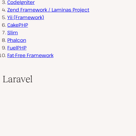
CodeIgniter
V
Zend Framework / Laminas Project
i
Yii (Framework)
d
e
CakePHP
o
a
Slim
b
Phalcon
s
p
FuelPHP
i
e
Fat-Free Framework
l
e
n
Laravel