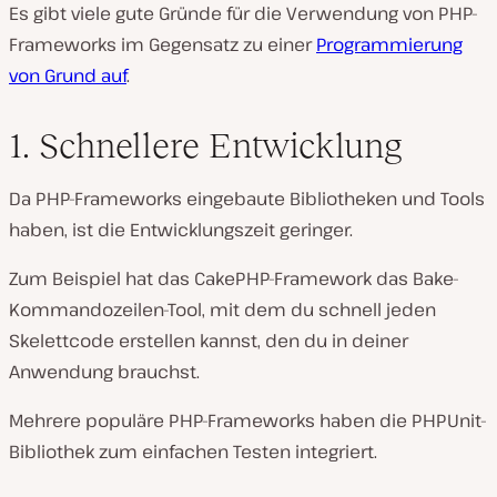
i
Es gibt viele gute Gründe für die Verwendung von PHP-
d
e
Frameworks im Gegensatz zu einer
Programmierung
o
a
von Grund auf
.
b
s
p
1. Schnellere Entwicklung
i
e
l
e
Da PHP-Frameworks eingebaute Bibliotheken und Tools
n
haben, ist die Entwicklungszeit geringer.
Zum Beispiel hat das CakePHP-Framework das Bake-
Kommandozeilen-Tool, mit dem du schnell jeden
Skelettcode erstellen kannst, den du in deiner
Anwendung brauchst.
Mehrere populäre PHP-Frameworks haben die PHPUnit-
Bibliothek zum einfachen Testen integriert.