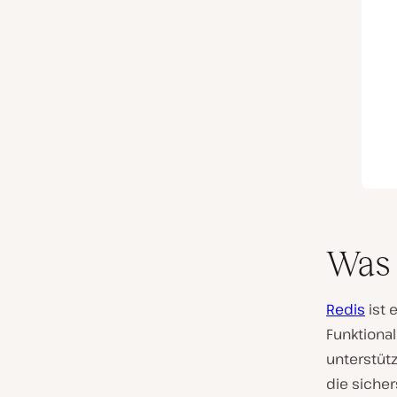
Was 
Redis
ist 
Funktiona
unterstütz
die siche