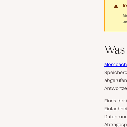
I
Me
we
Was
Memcac
Speichero
abgerufen
Antwortze
Eines der
Einfachhe
Datenmode
Abfrages