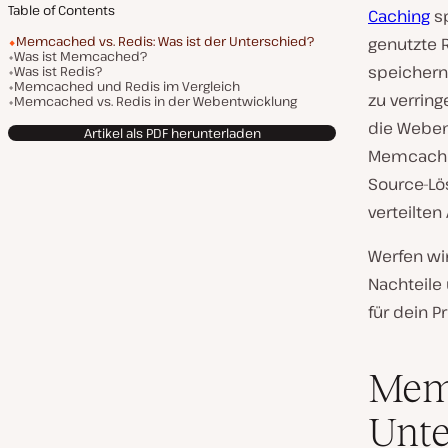
Table of Contents
Caching
sp
Memcached vs. Redis: Was ist der Unterschied?
genutzte 
Was ist Memcached?
speichern.
Was ist Redis?
Memcached und Redis im Vergleich
zu verring
Memcached vs. Redis in der Webentwicklung
die Weben
Artikel als PDF herunterladen
Memcached
Source-Lö
verteilten
Werfen wi
Nachteile
für dein P
Memc
Unte