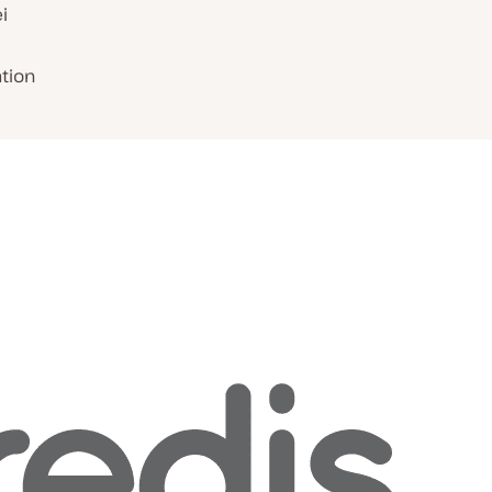
i
tion