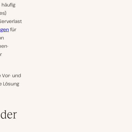
 häufig
es)
Serverlast
ngen
für
on
pen-
r
 Vor- und
ge Lösung
 der