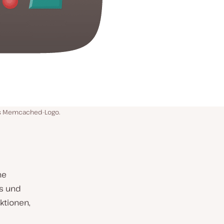
s Memcached-Logo.
ne
us und
ktionen,