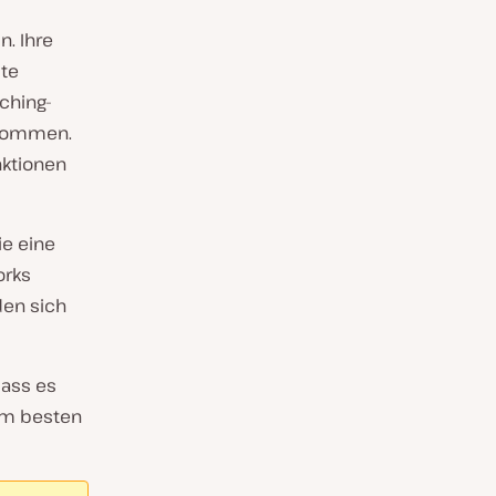
. Ihre
ite
ching-
rnommen.
nktionen
ie eine
orks
den sich
dass es
 am besten