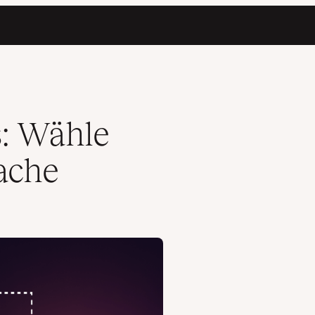
: Wähle
ache