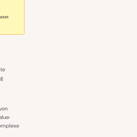
ostet
lte
ig
 von
alue-
komplexe