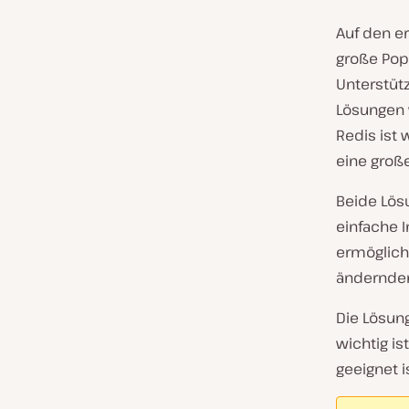
Auf den e
große Popu
Unterstüt
Lösungen
Redis ist
eine große
Beide Lös
einfache 
ermöglich
ändernde
Die Lösun
wichtig is
geeignet i