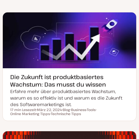
e
n
Die Zukunft ist produktbasiertes
Wachstum: Das musst du wissen
Erfahre mehr über produktbasiertes Wachstum,
warum es so effektiv ist und warum es die Zukunft
des Softwaremarketings ist.
17 min Lesezeit
März 22, 2024
Blog
Business-Tools
Lesezeit
Online Marketing Tipps
D
Technische Tipps
P
T
T
a
T
o
h
h
t
h
s
e
e
u
e
t
m
m
m
m
T
a
a
a
a
y
k
p