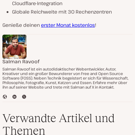
Cloudflare-Integration
Globale Reichweite mit 30 Rechenzentren
Genieße deinen
erster Monat kostenlos
!
Salman Ravoof
Salman Ravoof ist ein autodidaktischer Webentwickler, Autor,
Kreativer und ein großer Bewunderer von Free and Open Source
Software (FOSS). Neben Technik begeistert er sich für Wissenschaft,
Philosophie, Fotografie, Kunst, Katzen und Essen. Erfahre mehr über
ihn auf seiner Website und trete mit Salman auf X in Kontakt.
W
L
T
e
i
w
b
n
i
s
k
t
Verwandte Artikel und
e
e
t
i
d
e
Themen
t
I
r