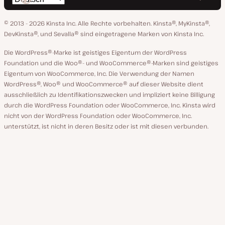
bei
auf
auf
auf
auf
ändern
GitHub
X
YouTube
Facebook
LinkedIn
© 2013 - 2026 Kinsta Inc. Alle Rechte vorbehalten.
Kinsta®, MyKinsta®,
DevKinsta®, und Sevalla® sind eingetragene Marken von Kinsta Inc.
Die WordPress®-Marke ist geistiges Eigentum der WordPress
Foundation und die Woo®- und WooCommerce®-Marken sind geistiges
Eigentum von WooCommerce, Inc. Die Verwendung der Namen
WordPress®, Woo® und WooCommerce® auf dieser Website dient
ausschließlich zu Identifikationszwecken und impliziert keine Billigung
durch die WordPress Foundation oder WooCommerce, Inc. Kinsta wird
nicht von der WordPress Foundation oder WooCommerce, Inc.
unterstützt, ist nicht in deren Besitz oder ist mit diesen verbunden.