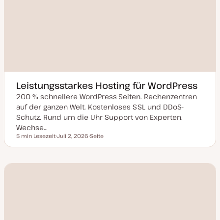
Leistungsstarkes Hosting für WordPress
200 % schnellere WordPress-Seiten. Rechenzentren
auf der ganzen Welt. Kostenloses SSL und DDoS-
Schutz. Rund um die Uhr Support von Experten.
Wechse…
5 min Lesezeit
Juli 2, 2026
Seite
Lesezeit
D
P
a
o
t
s
u
t
m
T
a
y
k
p
t
u
a
l
i
s