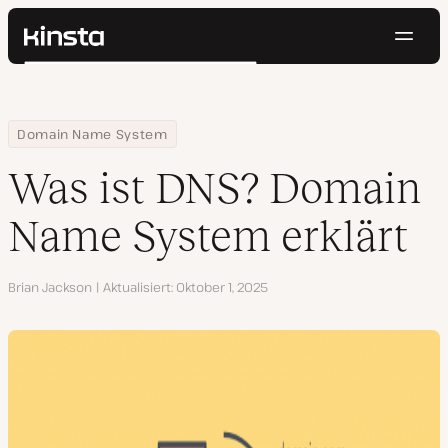
Navig
Kinsta®
Suchen
Plattform
Lösungen
Anmelden
Kostenlos testen
Home
Ressourcen Center
Was ist DNS? Domain Name System erklärt
Domain Name System
Preise
Ressourcen
Was ist DNS? Domain
Kontakt
Name System erklärt
Autor
Brian Jackson
Aktualisiert
Oktober 1, 2025