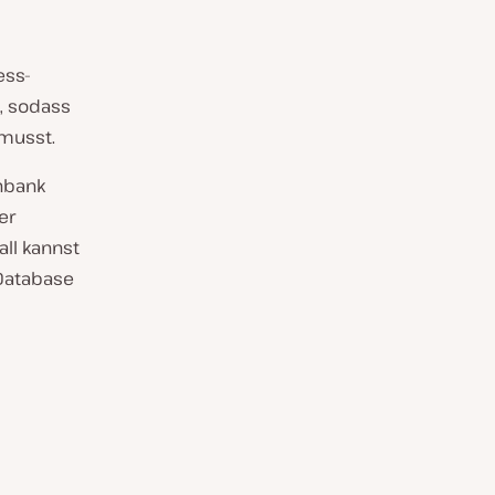
ess-
, sodass
 musst.
nbank
er
all kannst
Database