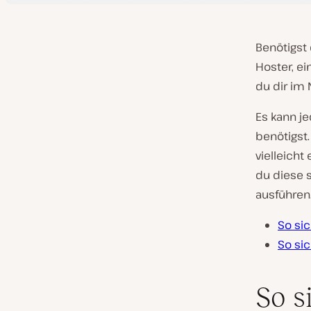
Benötigst
Hoster, ei
du dir im
Es kann j
benötigst
vielleicht
du diese 
ausführen
So si
So si
So s