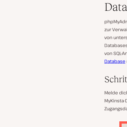
Dat
phpMyAdmi
zur Verwal
von unter
Databases
von SQL-A
Database
Schrit
Melde dic
MyKinsta-
Zugangsda