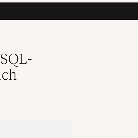
hoden)
ySQL-
ich