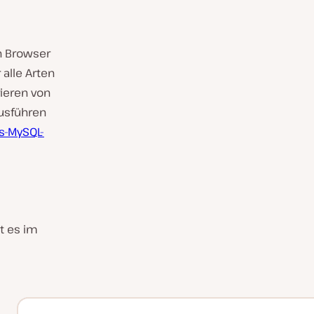
n Browser
alle Arten
ieren von
usführen
s-MySQL-
t es im