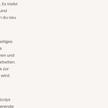
 Es treibt
 und
n du neu
eitiges
gs
hen und
rbeiten.
s zur
 wird.
cript-
kierende