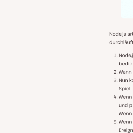
Node.js ar
durchläuft
Node.
bedie
Wann i
Nun k
Spiel.
Wenn e
und pr
Wenn n
Wenn d
Ereig