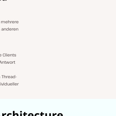
m mehrere
on anderen
d
 Clients
 Antwort
m Thread-
ividueller