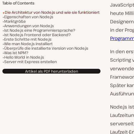
Table of Contents
JavaScript
Die Architektur von Node.js und wie sie funktioniert
heute Mil
Eigenschaften von Node.js
Designern
Marktgröße
Anwendungen von Node.js
in der Pro
Ist Node.js eine Programmiersprache?
Ist Node.js Frontend oder Backend?
Programm
Erste Schritte mit Node.js
Wie man Node.js installiert
Überprüfe die installierte Version von Node.js
In den ers
Was ist NPM?
Hello World in Node.js
Scripting
Server mit Express erstellen
verwendet
Artikel als PDF herunterladen
Framework
Später kam
Ausführun
Node.js is
Laufzeitum
serversei
Laufzeit-