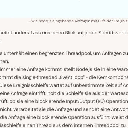
Wie node.js eingehende Anfragen mit Hilfe der Ereignis
beitet anders. Lass uns einen Blick auf jeden Schritt werf
:
js unterhält einen begrenzten Threadpool, um Anfragen zu
nen.
mmer eine Anfrage kommt, stellt Node.js sie in eine Wart
ommt die single-threaded „Event loop“ – die Kernkompone
 Diese Ereignisschleife wartet auf unbestimmte Zeit auf An
ine Anfrage eintrifft, holt die Schleife sie aus der Warte
üft, ob sie eine blockierende Input/Output (I/O) Operation
icht, verarbeitet sie die Anfrage und sendet eine Antwort
ie Anfrage eine blockierende Operation ausführt, weist d
nisschleife einen Thread aus dem internen Threadpool zu,