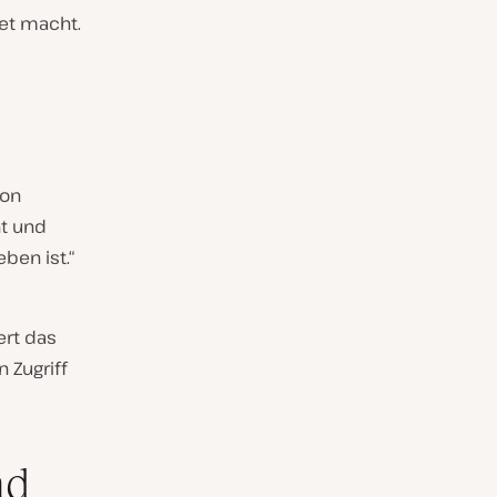
net macht.
von
ht und
ben ist.“
ert das
 Zugriff
nd