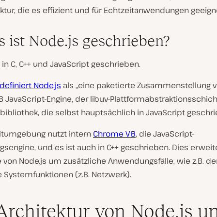
ektur, die es effizient und für Echtzeitanwendungen geeig
s ist Node.js geschrieben?
t in C, C++ und JavaScript geschrieben.
definiert Node.js
als „eine paketierte Zusammenstellung 
 JavaScript-Engine, der libuv-Plattformabstraktionsschic
bibliothek, die selbst hauptsächlich in JavaScript geschrie
eitumgebung nutzt intern
Chrome V8
, die JavaScript-
sengine, und es ist auch in C++ geschrieben. Dies erweit
 von Node.js um zusätzliche Anwendungsfälle, wie z.B. den
e Systemfunktionen (z.B. Netzwerk).
Architektur von Node.js u