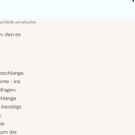
schleife verarbeitet
en, den es
eschlange.
nte – ins
fragen.
schlange
 benötigt.
.
ie
 um die