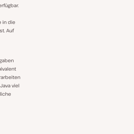
erfügbar.
 in die
t. Auf
fgaben
uivalent
rarbeiten
ava viel
liche