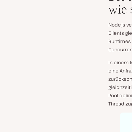
wie 
Node.js v
Clients gl
Runtimes 
Concurren
In einem 
eine Anfra
zurücksch
gleichzeit
Pool defin
Thread zu