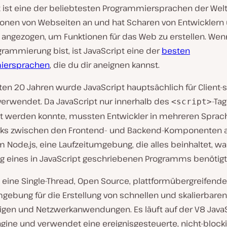
 ist eine der beliebtesten Programmiersprachen der Welt.
lionen von Webseiten an und hat Scharen von Entwicklern
 angezogen, um Funktionen für das Web zu erstellen. Wen
grammierung bist, ist JavaScript eine der
besten
iersprachen
, die du dir aneignen kannst.
ten 20 Jahren wurde JavaScript hauptsächlich für Client-s
 verwendet. Da JavaScript nur innerhalb des
-Ta
<script>
 werden konnte, mussten Entwickler in mehreren Sprac
s zwischen den Frontend- und Backend-Komponenten a
 Node.js, eine Laufzeitumgebung, die alles beinhaltet, wa
g eines in JavaScript geschriebenen Programms benötigt
t eine Single-Thread, Open Source, plattformübergreifende
gebung für die Erstellung von schnellen und skalierbaren
tigen und Netzwerkanwendungen. Es läuft auf der V8 JavaS
Engine und verwendet eine ereignisgesteuerte, nicht-bloc