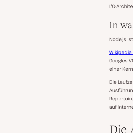
I/O-Archit
In wa
Node.js is
Wikipedia 
Googles V8
einer Kern
Die Laufz
Ausführung
Repertoire
auf intern
Die 