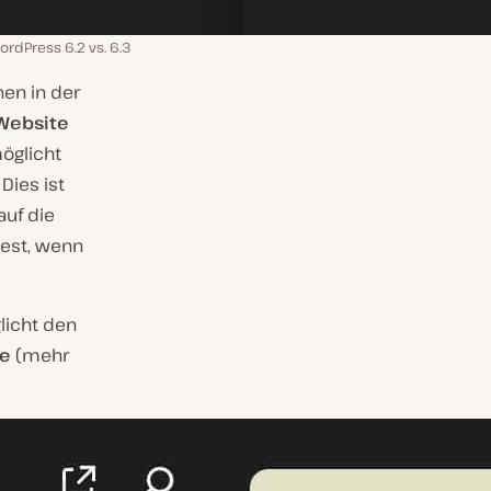
ordPress 6.2 vs. 6.3
hen in der
Website
öglicht
Dies ist
auf die
dest, wenn
licht den
te
(mehr