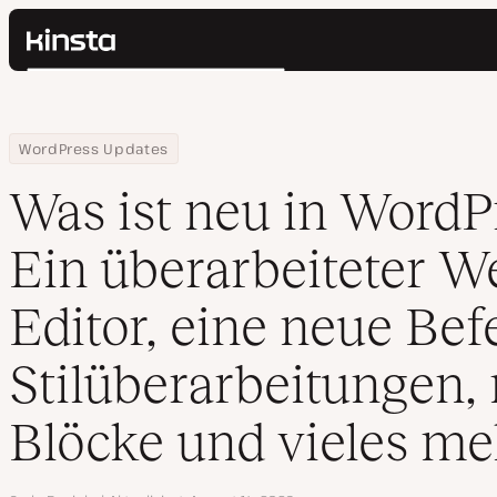
Kinsta®
Suchen
Plattform
Lösungen
Anmelden
Home
Ressourcen Center
Was ist neu in WordPress 6.3: Ein überarbeiteter Website-Editor,
WordPress Updates
Preise
Ressourcen
Was ist neu in WordPr
Kontakt
Ein überarbeiteter W
Editor, eine neue Bef
Stilüberarbeitungen,
Blöcke und vieles me