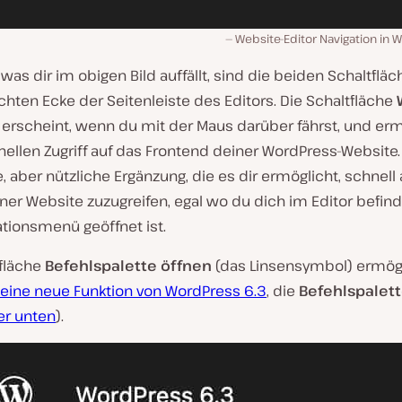
Website-Editor Navigation in W
 was dir im obigen Bild auffällt, sind die beiden Schaltfläc
hten Ecke der Seitenleiste des Editors. Die Schaltfläche
erscheint, wenn du mit der Maus darüber fährst, und erm
ellen Zugriff auf das Frontend deiner WordPress-Website. 
e, aber nützliche Ergänzung, die es dir ermöglicht, schnell 
ner Website zuzugreifen, egal wo du dich im Editor befin
ationsmenü geöffnet ist.
tfläche
Befehlspalette öffnen
(das Linsensymbol) ermög
eine neue Funktion von WordPress 6.3
, die
Befehlspalet
er unten
).