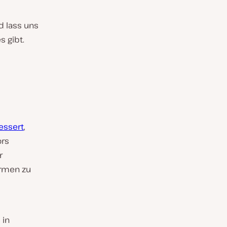
d lass uns
s gibt.
bessert
,
ors
r
irmen zu
 in