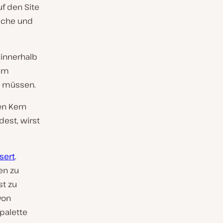
uf den Site
läche und
 innerhalb
zum
u müssen.
en Kern
est, wirst
sert
.
en zu
st zu
von
palette