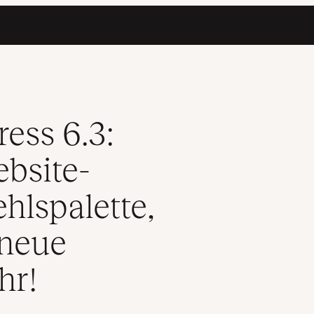
 eine neue Befehlspalette, Stilüberarbeitungen, neue Blöcke und v
ess 6.3:
ebsite-
ehlspalette,
 neue
hr!