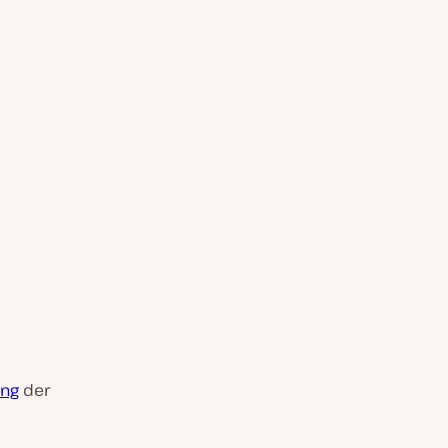
ung
der