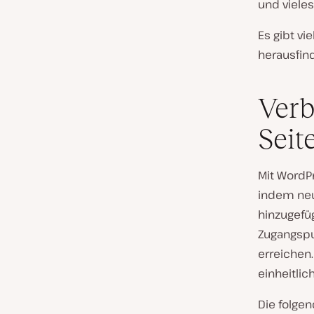
und viele
Es gibt vi
herausfind
Verb
Seit
Mit WordP
indem neu
hinzugefü
Zugangspu
erreichen
einheitlic
Die folge