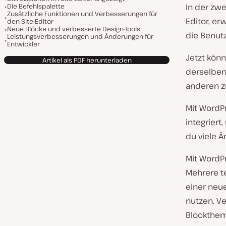
Die Befehlspalette
In der zwe
Zusätzliche Funktionen und Verbesserungen für
Editor, er
den Site-Editor
Neue Blöcke und verbesserte Design-Tools
die Benutz
Leistungsverbesserungen und Änderungen für
Entwickler
Jetzt könn
Artikel als PDF herunterladen
derselben
anderen z
Mit WordP
integriert
du viele Ä
Mit WordP
Mehrere t
einer neu
nutzen. V
Blockthem