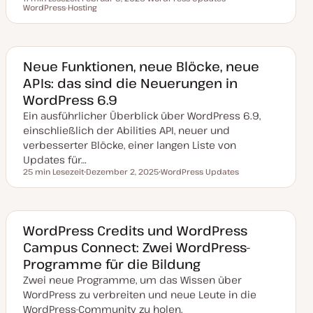
Lesezeit
WordPress-Hosting
D
T
T
a
h
h
t
e
e
u
m
m
m
a
a
a
k
Neue Funktionen, neue Blöcke, neue
t
APIs: das sind die Neuerungen in
u
a
WordPress 6.9
l
i
Ein ausführlicher Überblick über WordPress 6.9,
s
i
einschließlich der Abilities API, neuer und
e
verbesserter Blöcke, einer langen Liste von
r
t
Updates für…
25 min Lesezeit
Dezember 2, 2025
WordPress Updates
Lesezeit
D
T
a
h
t
e
u
m
m
a
a
WordPress Credits und WordPress
k
Campus Connect: Zwei WordPress-
t
u
Programme für die Bildung
a
l
Zwei neue Programme, um das Wissen über
i
s
WordPress zu verbreiten und neue Leute in die
i
WordPress-Community zu holen.
e