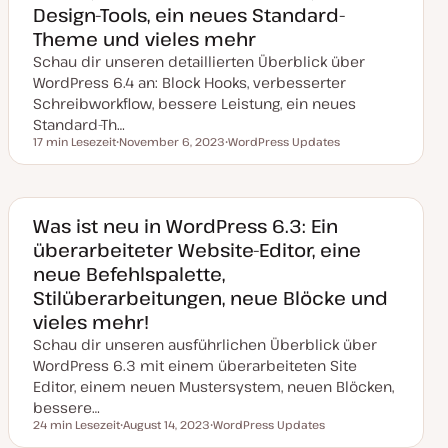
Design-Tools, ein neues Standard-
a
l
Theme und vieles mehr
i
s
Schau dir unseren detaillierten Überblick über
i
e
WordPress 6.4 an: Block Hooks, verbesserter
r
Schreibworkflow, bessere Leistung, ein neues
t
Standard-Th…
17 min Lesezeit
November 6, 2023
WordPress Updates
Lesezeit
D
T
a
h
t
e
u
m
m
a
a
Was ist neu in WordPress 6.3: Ein
k
überarbeiteter Website-Editor, eine
t
u
neue Befehlspalette,
a
l
Stilüberarbeitungen, neue Blöcke und
i
s
vieles mehr!
i
e
Schau dir unseren ausführlichen Überblick über
r
t
WordPress 6.3 mit einem überarbeiteten Site
Editor, einem neuen Mustersystem, neuen Blöcken,
bessere…
24 min Lesezeit
August 14, 2023
WordPress Updates
Lesezeit
D
T