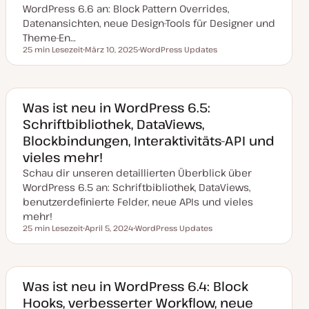
e
WordPress 6.6 an: Block Pattern Overrides,
r
Datenansichten, neue Design-Tools für Designer und
t
Theme-En…
25 min Lesezeit
März 10, 2025
WordPress Updates
Lesezeit
D
T
a
h
t
e
u
m
m
a
a
Was ist neu in WordPress 6.5:
k
Schriftbibliothek, DataViews,
t
u
Blockbindungen, Interaktivitäts-API und
a
l
vieles mehr!
i
s
Schau dir unseren detaillierten Überblick über
i
e
WordPress 6.5 an: Schriftbibliothek, DataViews,
r
benutzerdefinierte Felder, neue APIs und vieles
t
mehr!
25 min Lesezeit
April 5, 2024
WordPress Updates
Lesezeit
D
T
a
h
t
e
u
m
m
a
a
Was ist neu in WordPress 6.4: Block
k
Hooks, verbesserter Workflow, neue
t
u