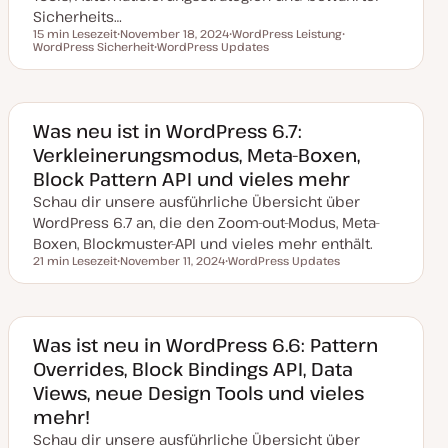
i
Sicherheits…
e
r
15 min Lesezeit
November 18, 2024
WordPress Leistung
t
Lesezeit
WordPress Sicherheit
D
WordPress Updates
T
T
a
T
h
h
t
h
e
e
u
e
m
m
m
m
a
a
a
a
k
Was neu ist in WordPress 6.7:
t
Verkleinerungsmodus, Meta-Boxen,
u
a
Block Pattern API und vieles mehr
l
i
Schau dir unsere ausführliche Übersicht über
s
i
WordPress 6.7 an, die den Zoom-out-Modus, Meta-
e
Boxen, Blockmuster-API und vieles mehr enthält.
r
t
21 min Lesezeit
November 11, 2024
WordPress Updates
Lesezeit
D
T
a
h
t
e
u
m
m
a
a
Was ist neu in WordPress 6.6: Pattern
k
Overrides, Block Bindings API, Data
t
u
Views, neue Design Tools und vieles
a
l
mehr!
i
s
Schau dir unsere ausführliche Übersicht über
i