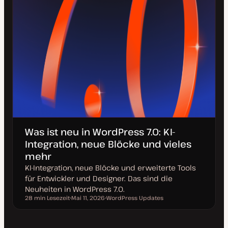
Was ist neu in WordPress 7.0: KI-
Integration, neue Blöcke und vieles
mehr
KI-Integration, neue Blöcke und erweiterte Tools
für Entwickler und Designer. Das sind die
Neuheiten in WordPress 7.0.
28 min Lesezeit
Mai 11, 2026
WordPress Updates
Lesezeit
D
T
a
h
t
e
u
m