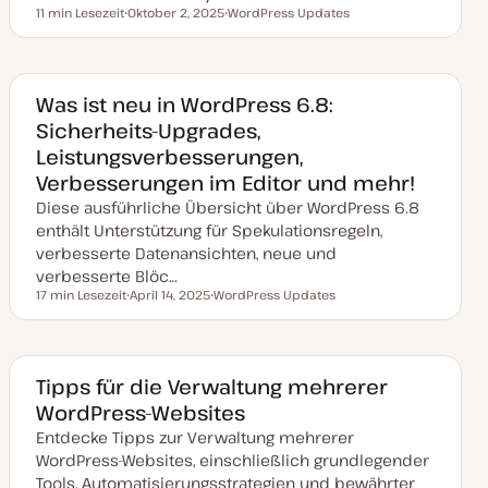
r
11 min Lesezeit
Oktober 2, 2025
WordPress Updates
Lesezeit
t
D
T
a
h
t
e
u
m
m
a
a
Was ist neu in WordPress 6.8:
k
Sicherheits-Upgrades,
t
u
Leistungsverbesserungen,
a
l
Verbesserungen im Editor und mehr!
i
s
Diese ausführliche Übersicht über WordPress 6.8
i
e
enthält Unterstützung für Spekulationsregeln,
r
verbesserte Datenansichten, neue und
t
verbesserte Blöc…
17 min Lesezeit
April 14, 2025
WordPress Updates
Lesezeit
D
T
a
h
t
e
u
m
m
a
a
Tipps für die Verwaltung mehrerer
k
WordPress-Websites
t
u
Entdecke Tipps zur Verwaltung mehrerer
a
l
WordPress-Websites, einschließlich grundlegender
i
s
Tools, Automatisierungsstrategien und bewährter