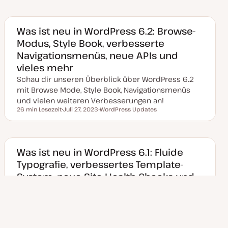
a
h
t
e
u
m
m
a
a
Was ist neu in WordPress 6.2: Browse-
k
Modus, Style Book, verbesserte
t
u
Navigationsmenüs, neue APIs und
a
l
vieles mehr
i
s
Schau dir unseren Überblick über WordPress 6.2
i
e
mit Browse Mode, Style Book, Navigationsmenüs
r
und vielen weiteren Verbesserungen an!
t
26 min Lesezeit
Juli 27, 2023
WordPress Updates
Lesezeit
D
T
a
h
t
e
u
m
m
a
a
Was ist neu in WordPress 6.1: Fluide
k
Typografie, verbessertes Template-
t
u
System, neue Site Health Checks und
a
l
vieles mehr!
i
s
Schau dir unseren ausführlichen Überblick über
i
e
WordPress 6.1 mit Fluid Typography und Spacing,
r
neuen Site Health Checks und vielen kleinen und
t