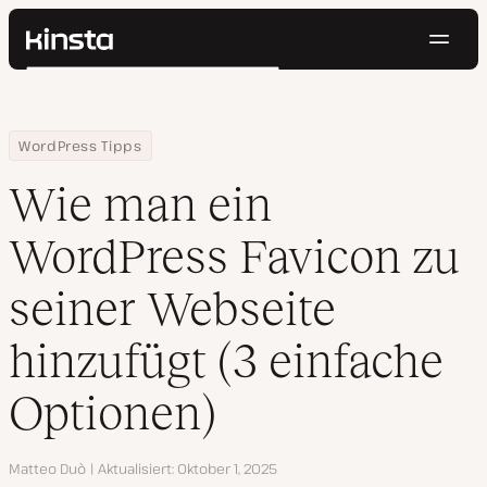
Navig
Kinsta®
Suchen
Plattform
Lösungen
Anmelden
Kostenlos testen
Home
Ressourcen Center
Wie man ein WordPress Favicon zu seiner Webseite hinzufügt (3 
WordPress Tipps
Preise
Ressourcen
Wie man ein
Kontakt
WordPress Favicon zu
seiner Webseite
hinzufügt (3 einfache
Optionen)
Autor
Matteo Duò
Aktualisiert
Oktober 1, 2025