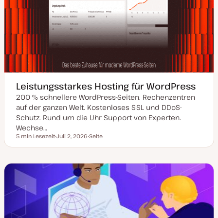
Leistungsstarkes Hosting für WordPress
200 % schnellere WordPress-Seiten. Rechenzentren
auf der ganzen Welt. Kostenloses SSL und DDoS-
Schutz. Rund um die Uhr Support von Experten.
Wechse…
5 min Lesezeit
Juli 2, 2026
Seite
Lesezeit
D
P
a
o
t
s
u
t
m
T
a
y
k
p
t
u
a
l
i