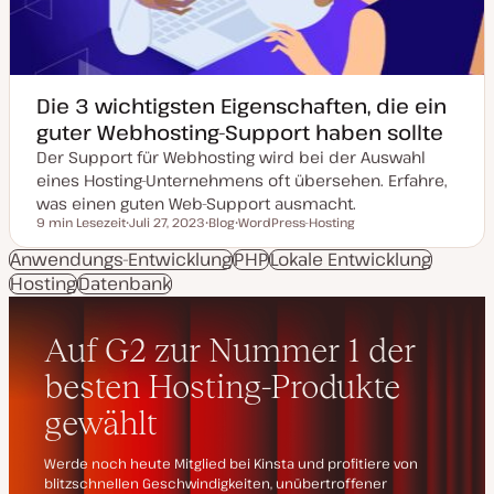
s
i
e
r
t
Die 3 wichtigsten Eigenschaften, die ein
guter Webhosting-Support haben sollte
Der Support für Webhosting wird bei der Auswahl
eines Hosting-Unternehmens oft übersehen. Erfahre,
was einen guten Web-Support ausmacht.
9 min Lesezeit
Juli 27, 2023
Blog
WordPress-Hosting
Lesezeit
D
P
T
a
o
h
Anwendungs-Entwicklung
PHP
Lokale Entwicklung
t
s
e
Hosting
Datenbank
u
t
m
m
T
a
a
y
k
p
t
u
a
l
i
s
i
e
r
t