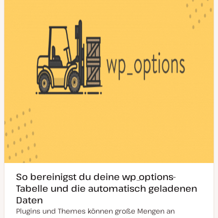
a
l
i
s
i
e
r
t
So bereinigst du deine wp_options-
Tabelle und die automatisch geladenen
Daten
Plugins und Themes können große Mengen an