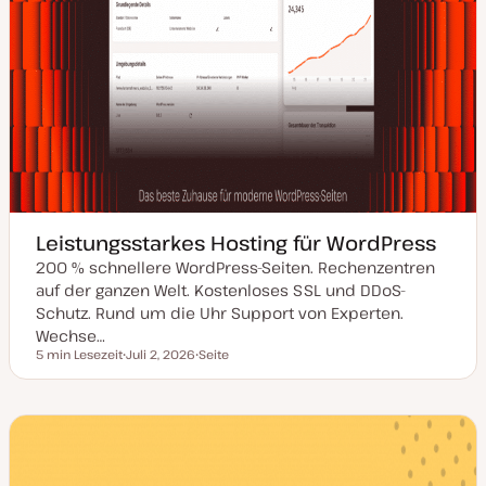
Leistungsstarkes Hosting für WordPress
200 % schnellere WordPress-Seiten. Rechenzentren
auf der ganzen Welt. Kostenloses SSL und DDoS-
Schutz. Rund um die Uhr Support von Experten.
Wechse…
5 min Lesezeit
Juli 2, 2026
Seite
Lesezeit
D
P
a
o
t
s
u
t
m
T
a
y
k
p
t
u