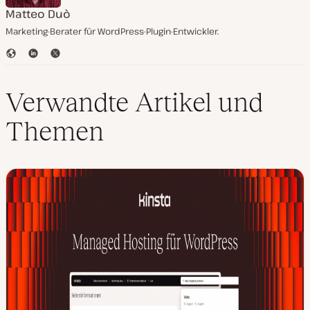
Matteo Duò
Marketing-Berater für WordPress-Plugin-Entwickler.
W
L
T
e
i
w
b
n
i
s
k
t
Verwandte Artikel und
e
e
t
i
d
e
Themen
t
I
r
e
n