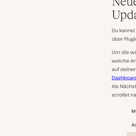
Neue
Upda
Du kannst 
über Plug
Um die wö
welche Ar
auf deine
Dashboar
Als Nächst
scrollst 