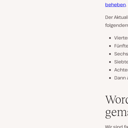
beheben
.
Der Aktua
folgender
Viert
Fünft
Sechs
Siebt
Achte
Dann a
Word
gem
Wir sind f