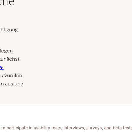
che
chtigung
legen,
zunächst
a-
ufzurufen.
en
aus und