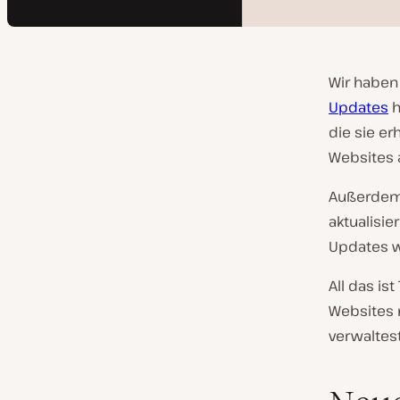
Wir haben
Updates
h
die sie er
Websites a
Außerdem 
aktualisie
Updates w
All das is
Websites 
verwaltest