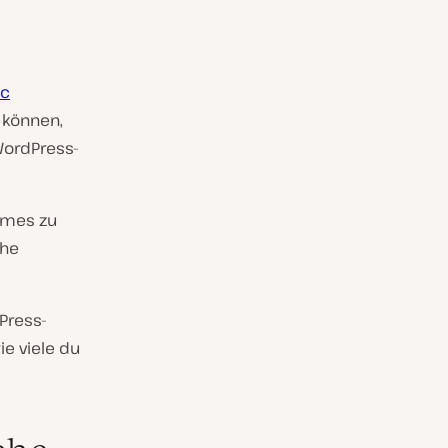
ic
 können,
WordPress-
emes zu
che
dPress-
e viele du