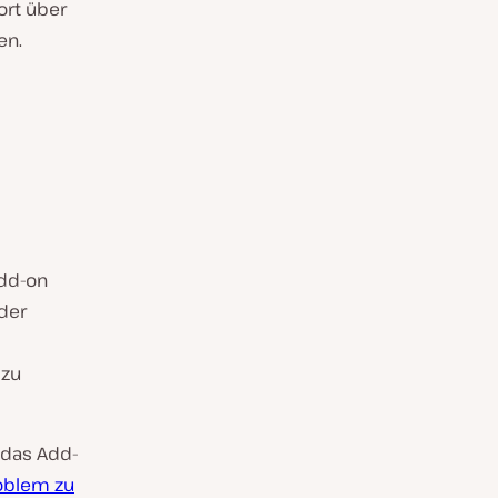
ort über
en.
Add-on
der
 zu
 das Add-
oblem zu