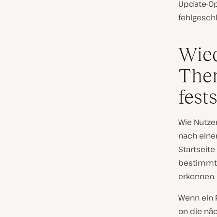
Update-Op
fehlgesch
Wied
Them
fest
Wie Nutze
nach eine
Startseite
bestimmte 
erkennen.
Wenn ein 
on die nä