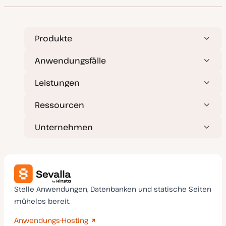
m
a
k
t
u
a
Produkte
l
i
s
Anwendungsfälle
i
e
r
Leistungen
t
Ressourcen
Unternehmen
Stelle Anwendungen, Datenbanken und statische Seiten
mühelos bereit.
Anwendungs-Hosting