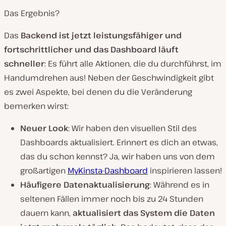
p
i
Das Ergebnis?
e
l
e
Das
Backend ist jetzt leistungsfähiger und
n
fortschrittlicher
und das Dashboard läuft
schneller
: Es führt alle Aktionen, die du durchführst, im
Handumdrehen aus! Neben der Geschwindigkeit gibt
es zwei Aspekte, bei denen du die Veränderung
bemerken wirst:
Neuer Look
: Wir haben den visuellen Stil des
Dashboards aktualisiert. Erinnert es dich an etwas,
das du schon kennst? Ja, wir haben uns von dem
großartigen
MyKinsta-Dashboard
inspirieren lassen!
Häufigere Datenaktualisierung
: Während es in
seltenen Fällen immer noch bis zu 24 Stunden
dauern kann,
aktualisiert das System die Daten