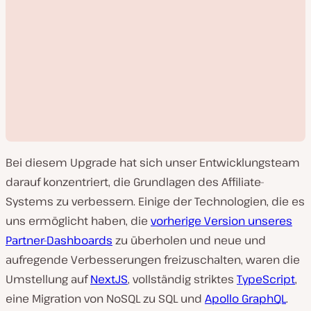
Bei diesem Upgrade hat sich unser Entwicklungsteam
darauf konzentriert, die Grundlagen des Affiliate-
Systems zu verbessern. Einige der Technologien, die es
uns ermöglicht haben, die
vorherige Version unseres
V
Partner-Dashboards
zu überholen und neue und
i
d
aufregende Verbesserungen freizuschalten, waren die
e
o
Umstellung auf
NextJS
, vollständig striktes
TypeScript
,
a
b
eine Migration von NoSQL zu SQL und
Apollo GraphQL
.
s