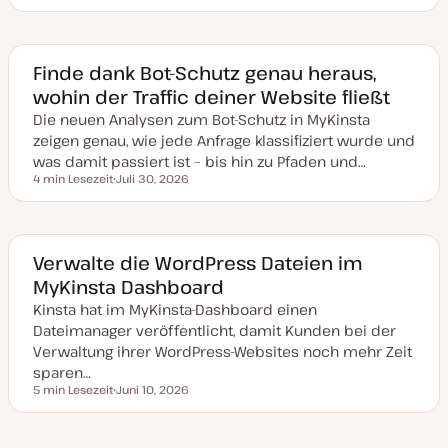
D
a
t
u
m
a
Finde dank Bot-Schutz genau heraus,
k
wohin der Traffic deiner Website fließt
t
u
Die neuen Analysen zum Bot-Schutz in MyKinsta
a
l
zeigen genau, wie jede Anfrage klassifiziert wurde und
i
s
was damit passiert ist – bis hin zu Pfaden und…
i
4 min Lesezeit
Juli 30, 2026
e
Lesezeit
D
r
a
t
t
u
m
a
Verwalte die WordPress Dateien im
k
MyKinsta Dashboard
t
u
Kinsta hat im MyKinsta-Dashboard einen
a
l
Dateimanager veröffentlicht, damit Kunden bei der
i
s
Verwaltung ihrer WordPress-Websites noch mehr Zeit
i
sparen…
e
r
5 min Lesezeit
Juni 10, 2026
Lesezeit
t
D
a
t
u