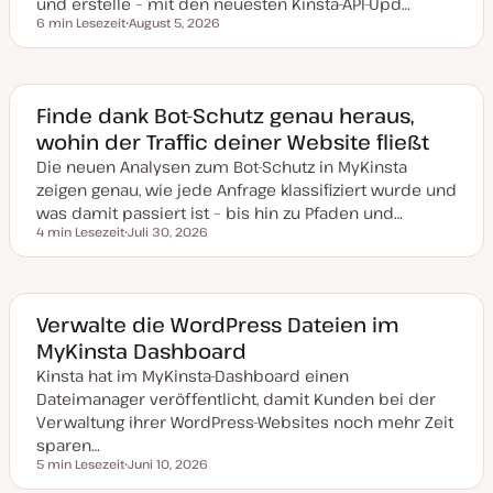
und erstelle – mit den neuesten Kinsta-API-Upd…
6 min Lesezeit
August 5, 2026
Lesezeit
D
a
t
u
m
a
Finde dank Bot-Schutz genau heraus,
k
wohin der Traffic deiner Website fließt
t
u
Die neuen Analysen zum Bot-Schutz in MyKinsta
a
l
zeigen genau, wie jede Anfrage klassifiziert wurde und
i
s
was damit passiert ist – bis hin zu Pfaden und…
i
4 min Lesezeit
Juli 30, 2026
e
Lesezeit
D
r
a
t
t
u
m
a
Verwalte die WordPress Dateien im
k
MyKinsta Dashboard
t
u
Kinsta hat im MyKinsta-Dashboard einen
a
l
Dateimanager veröffentlicht, damit Kunden bei der
i
s
Verwaltung ihrer WordPress-Websites noch mehr Zeit
i
sparen…
e
r
5 min Lesezeit
Juni 10, 2026
Lesezeit
t
D
a