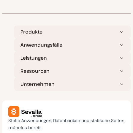
t
u
m
a
k
t
u
a
Produkte
l
i
s
Anwendungsfälle
i
e
r
Leistungen
t
Ressourcen
Unternehmen
Stelle Anwendungen, Datenbanken und statische Seiten
mühelos bereit.