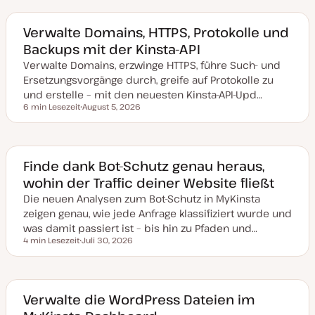
Verwalte Domains, HTTPS, Protokolle und
Backups mit der Kinsta-API
Verwalte Domains, erzwinge HTTPS, führe Such- und
Ersetzungsvorgänge durch, greife auf Protokolle zu
und erstelle – mit den neuesten Kinsta-API-Upd…
6 min Lesezeit
August 5, 2026
Lesezeit
D
a
t
u
m
a
Finde dank Bot-Schutz genau heraus,
k
wohin der Traffic deiner Website fließt
t
u
Die neuen Analysen zum Bot-Schutz in MyKinsta
a
l
zeigen genau, wie jede Anfrage klassifiziert wurde und
i
s
was damit passiert ist – bis hin zu Pfaden und…
i
4 min Lesezeit
Juli 30, 2026
e
Lesezeit
D
r
a
t
t
u
m
a
Verwalte die WordPress Dateien im
k
t