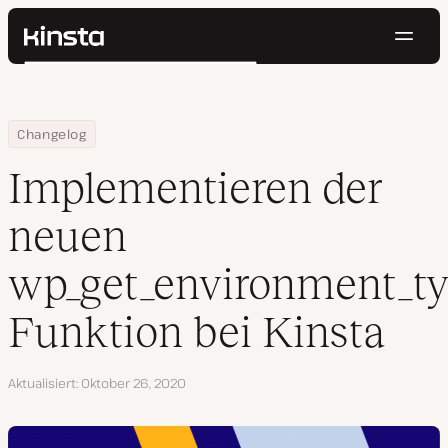
Navig
Kinsta®
Suchen
Plattform
Lösungen
Anmelden
Kostenlos testen
Home
Implementieren der neuen wp_get_environment_type()-Funktion 
Changelog
Preise
Ressourcen
Implementieren der
Kontakt
neuen
wp_get_environment_ty
Funktion bei Kinsta
Aktualisiert
Oktober 26, 2020