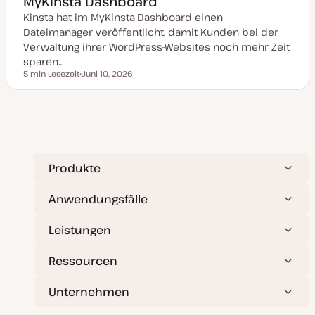
MyKinsta Dashboard
u
Kinsta hat im MyKinsta-Dashboard einen
a
l
Dateimanager veröffentlicht, damit Kunden bei der
i
s
Verwaltung ihrer WordPress-Websites noch mehr Zeit
i
sparen…
e
r
5 min Lesezeit
Juni 10, 2026
Lesezeit
t
D
a
t
u
m
a
k
t
u
a
Produkte
l
i
s
Anwendungsfälle
i
e
r
Leistungen
t
Ressourcen
Unternehmen