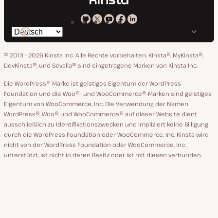
Kinsta
Kinsta
Kinsta
Kinsta
Kinsta
Spräche
bei
auf
auf
auf
auf
ändern
GitHub
X
YouTube
Facebook
LinkedIn
© 2013 - 2026 Kinsta Inc. Alle Rechte vorbehalten.
Kinsta®, MyKinsta®,
DevKinsta®, und Sevalla® sind eingetragene Marken von Kinsta Inc.
Die WordPress®-Marke ist geistiges Eigentum der WordPress
Foundation und die Woo®- und WooCommerce®-Marken sind geistiges
Eigentum von WooCommerce, Inc. Die Verwendung der Namen
WordPress®, Woo® und WooCommerce® auf dieser Website dient
ausschließlich zu Identifikationszwecken und impliziert keine Billigung
durch die WordPress Foundation oder WooCommerce, Inc. Kinsta wird
nicht von der WordPress Foundation oder WooCommerce, Inc.
unterstützt, ist nicht in deren Besitz oder ist mit diesen verbunden.