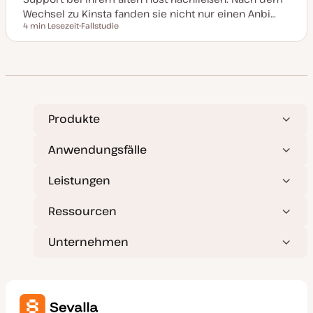
Wechsel zu Kinsta fanden sie nicht nur einen Anbi…
4 min Lesezeit
Fallstudie
Lesezeit
P
o
s
t
T
y
p
Produkte
Anwendungsfälle
Leistungen
Ressourcen
Unternehmen