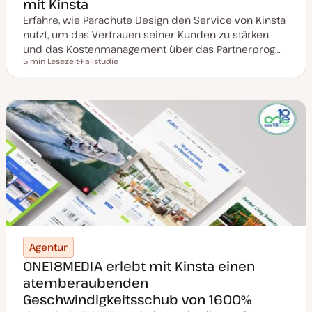
mit Kinsta
Erfahre, wie Parachute Design den Service von Kinsta
nutzt, um das Vertrauen seiner Kunden zu stärken
und das Kostenmanagement über das Partnerprog…
5 min Lesezeit
Fallstudie
Lesezeit
P
o
s
t
T
y
p
Agentur
ONE18MEDIA erlebt mit Kinsta einen
atemberaubenden
Geschwindigkeitsschub von 1600%