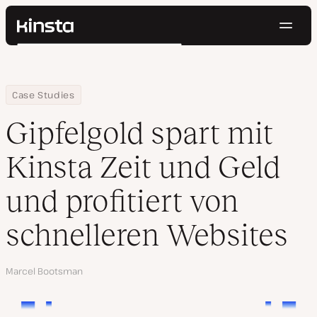
Navig
Kinsta®
Suchen
Plattform
Lösungen
Anmelden
Kostenlos testen
Home
Firma
Gipfelgold spart mit Kinsta Zeit und Geld und profitiert von sch
Case Studies
Preise
Ressourcen
Gipfelgold spart mit
Kontakt
Kinsta Zeit und Geld
und profitiert von
schnelleren Websites
Autor
Marcel Bootsman