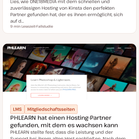
Lies, wie ONE18MEDIA mit dem schnellen und
zuverlässigen Hosting von Kinsta den perfekten
Partner gefunden hat, der es ihnen ermöglicht, sich
auf d…
9 min Lesezeit
Fallstudie
Lesezeit
P
o
s
t
T
y
p
LMS
Mitgliedschaftsseiten
PHLEARN hat einen Hosting-Partner
gefunden, mit dem es wachsen kann
PHLEARN stellte fest, dass die Leistung und der
Support bei ihrem alten Host nachließen. Nach dem