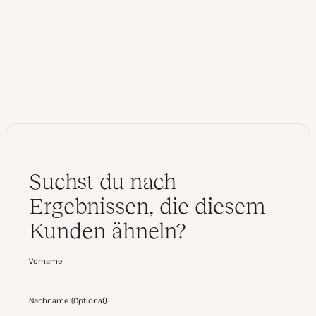
b
n
s
k
e
e
i
d
t
I
e
n
Suchst du nach
Ergebnissen, die diesem
Kunden ähneln?
Vorname
Nachname
(
Optional
)