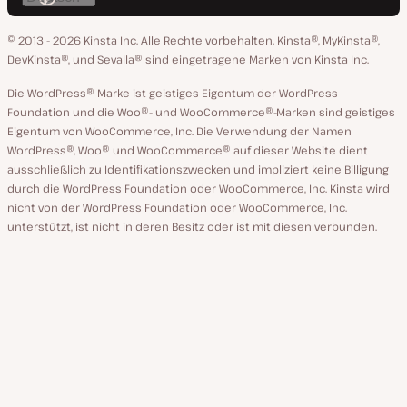
bei
auf
auf
auf
auf
ändern
GitHub
X
YouTube
Facebook
LinkedIn
© 2013 - 2026 Kinsta Inc. Alle Rechte vorbehalten.
Kinsta®, MyKinsta®,
DevKinsta®, und Sevalla® sind eingetragene Marken von Kinsta Inc.
Die WordPress®-Marke ist geistiges Eigentum der WordPress
Foundation und die Woo®- und WooCommerce®-Marken sind geistiges
Eigentum von WooCommerce, Inc. Die Verwendung der Namen
WordPress®, Woo® und WooCommerce® auf dieser Website dient
ausschließlich zu Identifikationszwecken und impliziert keine Billigung
durch die WordPress Foundation oder WooCommerce, Inc. Kinsta wird
nicht von der WordPress Foundation oder WooCommerce, Inc.
unterstützt, ist nicht in deren Besitz oder ist mit diesen verbunden.