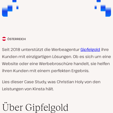
ÖSTERREICH
L
a
Seit 2018 unterstützt die Werbeagentur
Gipfelgold
ihre
n
Kunden mit einzigartigen Lösungen. Ob es sich um eine
d
Website oder eine Werbebroschüre handelt, sie helfen
d
ihren Kunden mit einem perfekten Ergebnis.
e
Lies dieser Case Study, was Christian Holy von den
s
Leistungen von Kinsta hält.
K
u
Über Gipfelgold
n
d