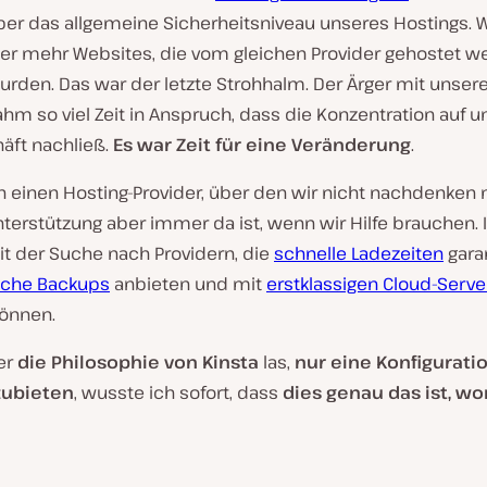
ber das allgemeine Sicherheitsniveau unseres Hostings. W
r mehr Websites, die vom gleichen Provider gehostet w
urden. Das war der letzte Strohhalm. Der Ärger mit unse
hm so viel Zeit in Anspruch, dass die Konzentration auf u
äft nachließ.
Es war Zeit für eine Veränderung
.
en einen Hosting-Provider, über den wir nicht nachdenken
terstützung aber immer da ist, wenn wir Hilfe brauchen. 
t der Suche nach Providern, die
schnelle Ladezeiten
garan
sche Backups
anbieten und mit
erstklassigen Cloud-Serve
können.
er
die Philosophie von Kinsta
las,
nur eine Konfiguratio
zubieten
, wusste ich sofort, dass
dies genau das ist, w