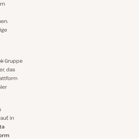
em
nen.
ige
ok-Gruppe
er, das
lattform
ler
s
uf, in
ta
form