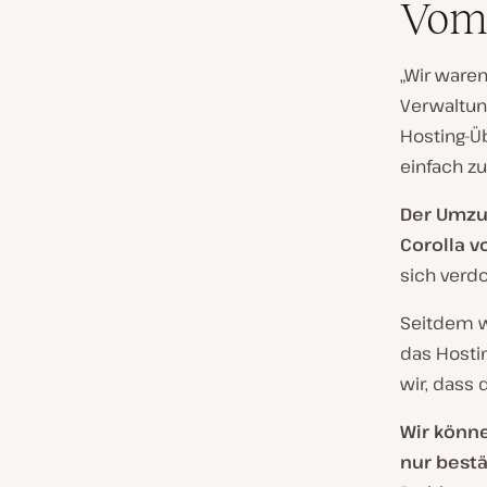
Vom 
„Wir waren
Verwaltung
Hosting-Ü
einfach z
Der Umzug
Corolla v
sich verdo
Seitdem w
das Hosti
wir, dass 
Wir könn
nur best