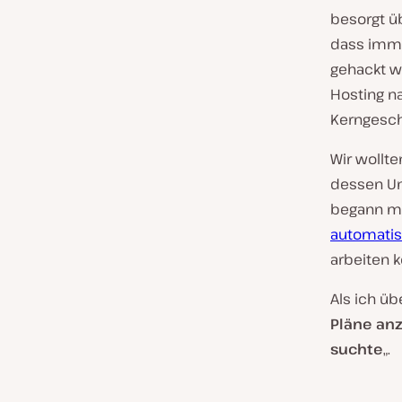
besorgt ü
dass imme
gehackt w
Hosting na
Kerngesch
Wir wollt
dessen Un
begann mi
automati
arbeiten 
Als ich üb
Pläne an
suchte
„.