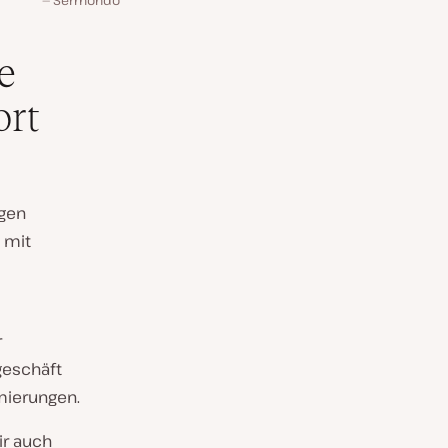
Sermondo
e
ort
ngen
 mit
r
geschäft
mierungen.
r auch