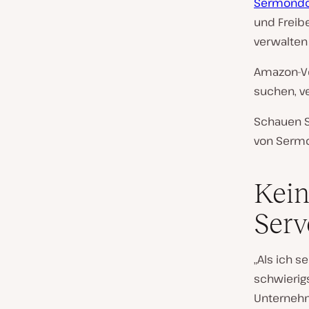
Sermond
und Freibe
verwalten
Amazon-Ve
suchen, v
Schauen S
von Sermo
Kein
Serv
„Als ich s
schwierig
Unternehm