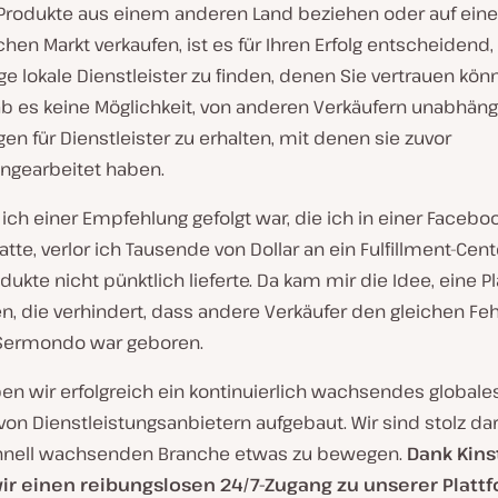
Produkte aus einem anderen Land beziehen oder auf ein
hen Markt verkaufen, ist es für Ihren Erfolg entscheidend,
ge lokale Dienstleister zu finden, denen Sie vertrauen kön
b es keine Möglichkeit, von anderen Verkäufern unabhäng
n für Dienstleister zu erhalten, mit denen sie zuvor
gearbeitet haben.
ch einer Empfehlung gefolgt war, die ich in einer Facebo
atte, verlor ich Tausende von Dollar an ein Fulfillment-Cent
ukte nicht pünktlich lieferte. Da kam mir die Idee, eine P
, die verhindert, dass andere Verkäufer den gleichen Feh
Sermondo war geboren.
en wir erfolgreich ein kontinuierlich wachsendes globale
on Dienstleistungsanbietern aufgebaut. Wir sind stolz dara
hnell wachsenden Branche etwas zu bewegen.
Dank Kins
r einen reibungslosen 24/7-Zugang zu unserer Platt