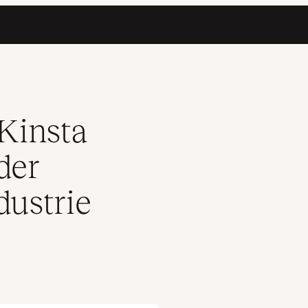
uferindustrie aufbaut
Kinsta
der
ustrie