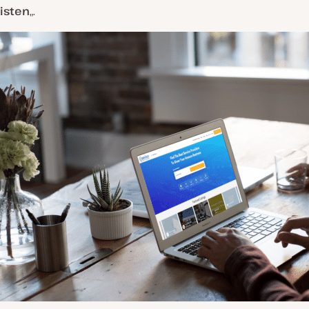
isten
„.