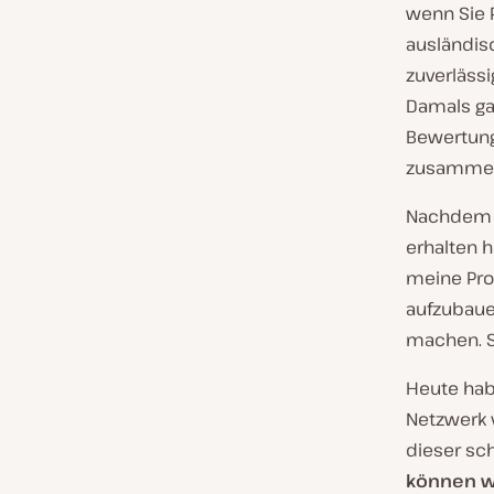
wenn Sie 
ausländisc
zuverlässi
Damals ga
Bewertunge
zusammen
Nachdem i
erhalten h
meine Prod
aufzubauen
machen. 
Heute hab
Netzwerk v
dieser sc
können wi