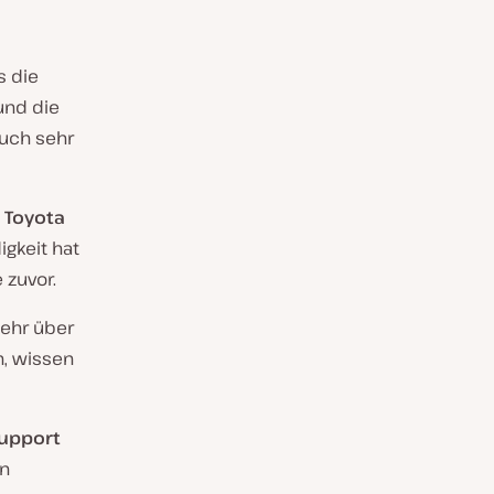
s die
nd die
auch sehr
 Toyota
igkeit hat
 zuvor.
ehr über
, wissen
support
in