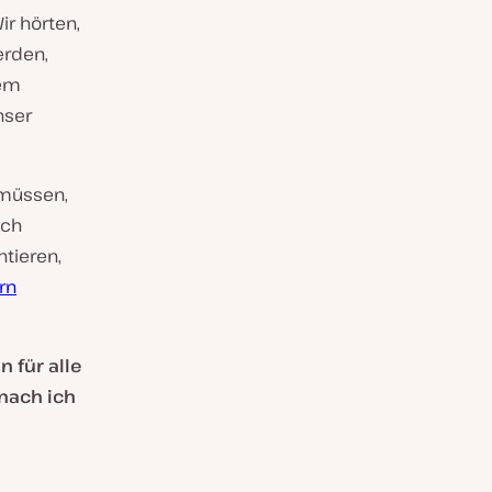
ir hörten,
erden,
rem
nser
 müssen,
Ich
tieren,
rn
n für alle
onach ich