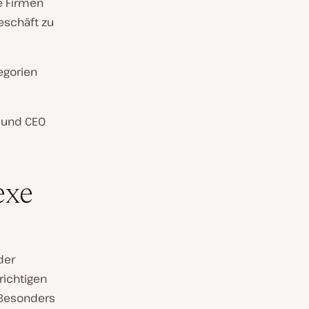
ie Firmen
eschäft zu
egorien
r und CEO
exe
der
richtigen
 Besonders