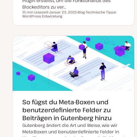
Plugin erstellst, um die Funktionalität des
Blockeditors zu ver…
15 min Lesezeit
Januar 23, 2025
Blog
Technische Tipps
Lesezeit
WordPress Entwicklung
D
P
T
T
a
o
h
h
t
s
e
e
u
t
m
m
m
T
a
a
a
y
k
p
t
u
a
l
i
s
i
e
r
t
So fügst du Meta-Boxen und
benutzerdefinierte Felder zu
Beiträgen in Gutenberg hinzu
Gutenberg ändert die Art und Weise, wie wir
Meta-Boxen und benutzerdefinierte Felder in