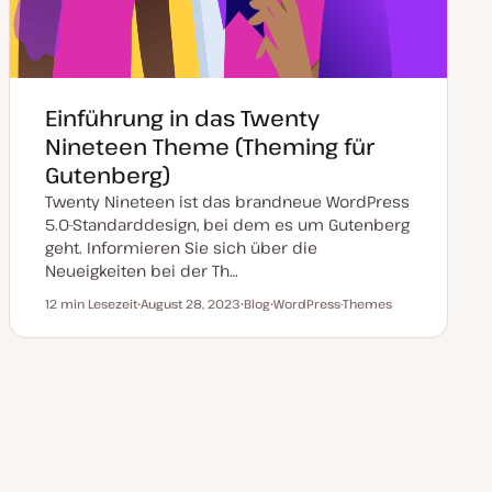
Einführung in das Twenty
Nineteen Theme (Theming für
Gutenberg)
Twenty Nineteen ist das brandneue WordPress
5.0-Standarddesign, bei dem es um Gutenberg
geht. Informieren Sie sich über die
Neueigkeiten bei der Th…
12 min Lesezeit
August 28, 2023
Blog
WordPress-Themes
Lesezeit
D
P
T
a
o
h
t
s
e
u
t
m
m
T
a
a
y
k
p
t
u
a
l
i
s