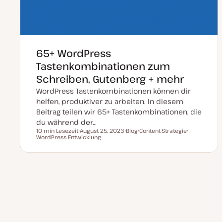
65+ WordPress
Tastenkombinationen zum
Schreiben, Gutenberg + mehr
WordPress Tastenkombinationen können dir
helfen, produktiver zu arbeiten. In diesem
Beitrag teilen wir 65+ Tastenkombinationen, die
du während der…
10 min Lesezeit
August 25, 2023
Blog
Content-Strategie
Lesezeit
WordPress Entwicklung
D
P
T
T
a
o
h
h
t
s
e
e
u
t
m
m
m
T
a
a
a
y
k
p
Seitennummerierung
t
u
a
der
l
i
s
i