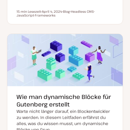
15 min Lesezeit
April 4, 2024
Blog
Headless CMS
Lesezeit
JavaScript-Frameworks
D
P
T
T
a
o
h
h
t
s
e
e
u
t
m
m
m
T
a
a
a
y
k
p
t
u
a
l
i
s
i
e
r
t
Wie man dynamische Blöcke für
Gutenberg erstellt
Warte nicht länger darauf, ein Blockentwickler
zu werden. In diesem Leitfaden erfährst du
alles, was du wissen musst, um dynamische
Blöcke von Grun…