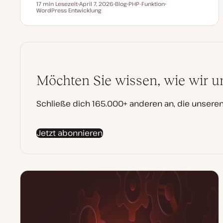
17 min Lesezeit
April 7, 2026
Blog
PHP-Funktion
Lesezeit
WordPress Entwicklung
D
P
T
T
a
o
h
h
t
s
e
e
u
t
m
m
m
T
a
a
a
y
k
p
t
u
a
l
Möchten Sie wissen, wie wir u
i
s
i
e
Schließe dich 165.000+ anderen an, die unser
r
t
Jetzt abonnieren