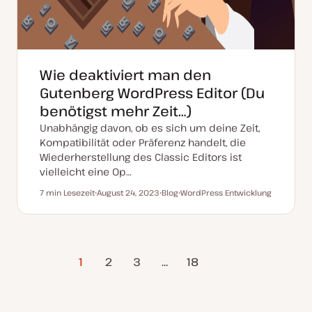
Wie deaktiviert man den
Gutenberg WordPress Editor (Du
benötigst mehr Zeit…)
Unabhängig davon, ob es sich um deine Zeit,
Kompatibilität oder Präferenz handelt, die
Wiederherstellung des Classic Editors ist
vielleicht eine Op…
7 min Lesezeit
August 24, 2023
Blog
WordPress Entwicklung
Lesezeit
D
P
T
a
o
h
t
s
e
u
t
m
m
T
a
a
y
Nächste
k
p
1
2
3
…
18
t
Seite
u
a
l
i
s