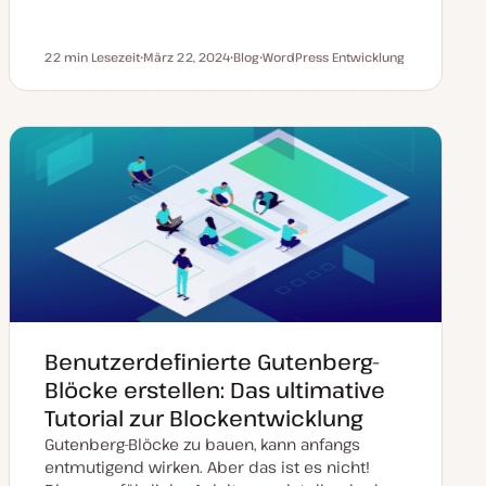
22 min Lesezeit
März 22, 2024
Blog
WordPress Entwicklung
Lesezeit
D
P
T
a
o
h
t
s
e
u
t
m
m
T
a
a
y
k
p
t
u
a
l
i
s
i
e
r
t
Benutzerdefinierte Gutenberg-
Blöcke erstellen: Das ultimative
Tutorial zur Blockentwicklung
Gutenberg-Blöcke zu bauen, kann anfangs
entmutigend wirken. Aber das ist es nicht!