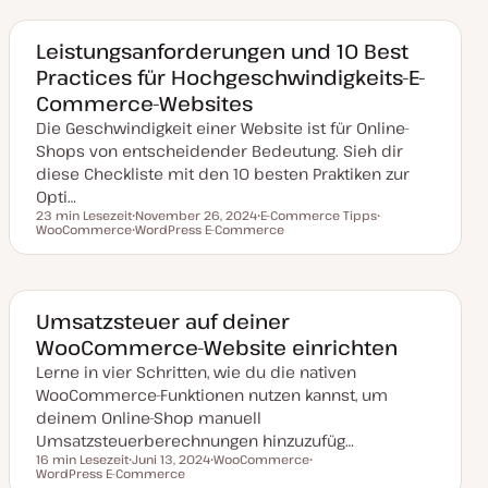
u
e
m
m
m
m
a
a
a
a
k
Leistungsanforderungen und 10 Best
t
Practices für Hochgeschwindigkeits-E-
u
a
Commerce-Websites
l
i
Die Geschwindigkeit einer Website ist für Online-
s
i
Shops von entscheidender Bedeutung. Sieh dir
e
diese Checkliste mit den 10 besten Praktiken zur
r
t
Opti…
23 min Lesezeit
November 26, 2024
E-Commerce Tipps
Lesezeit
WooCommerce
D
WordPress E-Commerce
T
T
a
T
h
h
t
h
e
e
u
e
m
m
m
m
a
a
a
a
k
Umsatzsteuer auf deiner
t
WooCommerce-Website einrichten
u
a
Lerne in vier Schritten, wie du die nativen
l
i
WooCommerce-Funktionen nutzen kannst, um
s
i
deinem Online-Shop manuell
e
Umsatzsteuerberechnungen hinzuzufüg…
r
t
16 min Lesezeit
Juni 13, 2024
WooCommerce
Lesezeit
WordPress E-Commerce
D
T
T
a
h
h