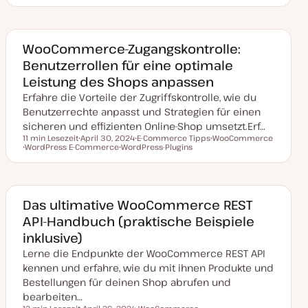
t
e
e
u
m
m
m
a
a
a
k
WooCommerce-Zugangskontrolle:
t
Benutzerrollen für eine optimale
u
a
Leistung des Shops anpassen
l
i
Erfahre die Vorteile der Zugriffskontrolle, wie du
s
i
Benutzerrechte anpasst und Strategien für einen
e
sicheren und effizienten Online-Shop umsetzt.Erf…
r
t
11 min Lesezeit
April 30, 2024
E-Commerce Tipps
WooCommerce
Lesezeit
WordPress E-Commerce
D
WordPress-Plugins
T
T
T
a
T
h
h
h
t
h
e
e
e
u
e
m
m
m
m
m
a
a
a
a
a
k
Das ultimative WooCommerce REST
t
API-Handbuch (praktische Beispiele
u
a
inklusive)
l
i
Lerne die Endpunkte der WooCommerce REST API
s
i
kennen und erfahre, wie du mit ihnen Produkte und
e
Bestellungen für deinen Shop abrufen und
r
t
bearbeiten…