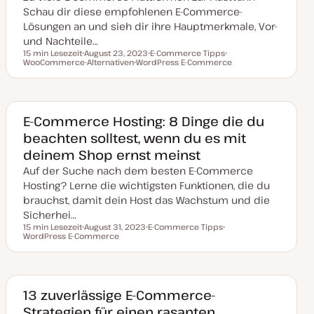
r
Schau dir diese empfohlenen E-Commerce-
t
Lösungen an und sieh dir ihre Hauptmerkmale, Vor-
und Nachteile…
15 min Lesezeit
August 23, 2023
E-Commerce Tipps
Lesezeit
WooCommerce-Alternativen
D
WordPress E-Commerce
T
T
a
T
h
h
t
h
e
e
u
e
m
m
m
m
a
a
a
a
k
E-Commerce Hosting: 8 Dinge die du
t
beachten solltest, wenn du es mit
u
a
deinem Shop ernst meinst
l
i
Auf der Suche nach dem besten E-Commerce
s
i
Hosting? Lerne die wichtigsten Funktionen, die du
e
brauchst, damit dein Host das Wachstum und die
r
t
Sicherhei…
15 min Lesezeit
August 31, 2023
E-Commerce Tipps
Lesezeit
WordPress E-Commerce
D
T
T
a
h
h
t
e
e
u
m
m
m
a
a
a
k
13 zuverlässige E-Commerce-
t
Strategien für einen rasanten
u