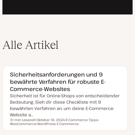
Alle Artikel
Sicherheitsanforderungen und 9
bewährte Verfahren für robuste E-
Commerce-Websites
Sicherheit ist für Online-Shops von entscheidender
Bedeutung. Sieh dir diese Checkliste mit 9
bewährten Verfahren an, um deine E-Commerce-
Website a…
31 min Lesezeit
Oktober 16, 2024
E-Commerce Tipps
Lesezeit
WooCommerce
D
WordPress E-Commerce
T
T
a
T
h
h
t
h
e
e