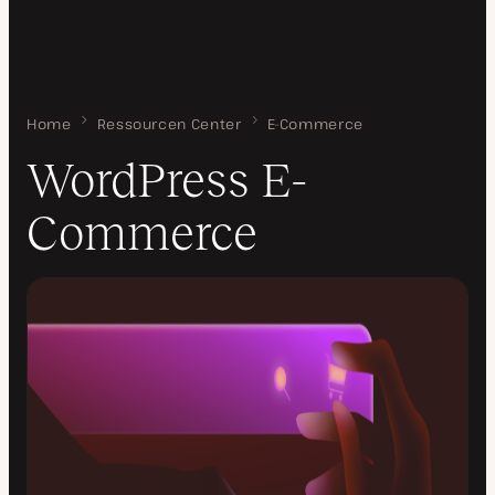
Home
WordPress E-Commerce
Ressourcen Center
E-Commerce
WordPress E-
Commerce