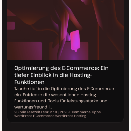
Optimierung des E-Commerce: Ein
tiefer Einblick in die Hosting-
Funktionen
Tauche tief in die Optimierung des E-Commerce
ein. Entdecke die wesentlichen Hosting-
Funktionen und -Tools für leistungsstarke und
wartungsfreundli…
26 min Lesezeit
Februar 10, 2025
E-Commerce Tipps
Lesezeit
WordPress E-Commerce
D
WordPress-Hosting
T
T
a
T
h
h
t
h
e
e
u
e
m
m
m
m
a
a