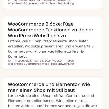
12 min Lesezeit
April 26, 2024
WooCommerce
Lesezeit
WordPress E-Commerce
D
WordPress Entwicklung
T
T
a
T
h
h
t
h
e
e
u
e
m
m
m
m
a
a
a
a
k
WooCommerce Blöcke: Füge
t
WooCommerce-Funktionen zu deiner
u
a
WordPress-Website hinzu
l
i
Erfahre, wie du benutzerdefinierte Shop-Seiten
s
i
erstellen, Produkte präsentieren und erweiterte E-
e
Commerce-Funktionen wie Filtern zu Ihrer E-
r
t
Commerc…
13 min Lesezeit
Januar 26, 2024
WooCommerce
Lesezeit
WordPress E-Commerce
D
WordPress Entwicklung
T
T
a
T
h
h
t
h
e
e
u
e
m
m
m
m
a
a
a
a
k
WooCommerce und Elementor: Wie
t
man einen Shop mit Stil baut
u
a
Lerne, wie du einen Shop mit WooCommerce und
l
i
Elementor erstellen kannst. Wir stellen dir die
s
i
besten Addons und Themes vor und zeigen dir, wie
e