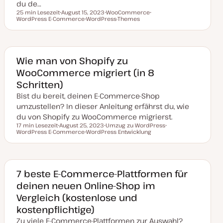
du de…
r
t
25 min Lesezeit
August 15, 2023
WooCommerce
Lesezeit
WordPress E-Commerce
D
WordPress-Themes
T
T
a
T
h
h
t
h
e
e
u
e
m
m
m
m
a
a
a
a
k
Wie man von Shopify zu
t
WooCommerce migriert (in 8
u
a
Schritten)
l
i
Bist du bereit, deinen E-Commerce-Shop
s
i
umzustellen? In dieser Anleitung erfährst du, wie
e
du von Shopify zu WooCommerce migrierst.
r
t
17 min Lesezeit
August 25, 2023
Umzug zu WordPress
Lesezeit
WordPress E-Commerce
D
WordPress Entwicklung
T
T
a
T
h
h
t
h
e
e
u
e
m
m
m
m
a
a
a
a
k
7 beste E-Commerce-Plattformen für
t
deinen neuen Online-Shop im
u
a
Vergleich (kostenlose und
l
i
kostenpflichtige)
s
i
Zu viele E-Commerce-Plattformen zur Auswahl?
e