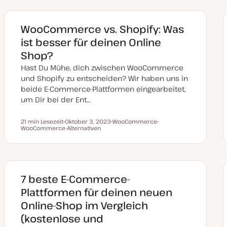
WooCommerce vs. Shopify: Was
ist besser für deinen Online
Shop?
Hast Du Mühe, dich zwischen WooCommerce
und Shopify zu entscheiden? Wir haben uns in
beide E-Commerce-Plattformen eingearbeitet,
um Dir bei der Ent…
21 min Lesezeit
Oktober 3, 2023
WooCommerce
Lesezeit
WooCommerce-Alternativen
D
T
T
a
h
h
t
e
e
u
m
m
m
a
a
a
k
t
7 beste E-Commerce-
u
a
Plattformen für deinen neuen
l
i
Online-Shop im Vergleich
s
i
(kostenlose und
e
r