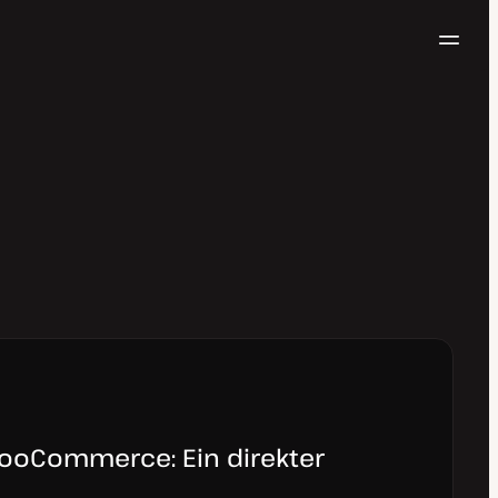
Navig
Kostenlos testen
WooCommerce: Ein direkter