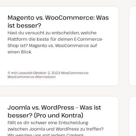
Magento vs. WooCommerce: Was
ist besser?
Hast du versucht zu entscheiden, welche
Plattform die beste für deinen E-Commerce-
Shop ist? Magento vs. WooCommerce auf
einen Blick.
11 min Lesezeit
Oktober 2, 2023
WooCommerce
Lesezeit
WooCommerce-Alternativen
D
T
T
a
h
h
t
e
e
u
m
m
m
a
a
a
k
t
Joomla vs. WordPress – Was ist
u
a
besser? (Pro und Kontra)
l
i
Fällt es dir schwer eine Entscheidung
s
i
zwischen Joomla und WordPress zu treffen?
e
Wir werden uns mit jedem Content-
r