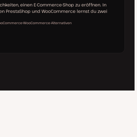
ichkeiten, einen E-Commerce-Shop zu eröffnen. In
en PrestaShop und WooCommerce lernst du zwei
ooCommerce
WooCommerce-Alternativen
T
h
e
m
a