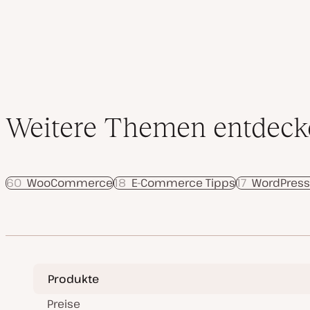
k
t
u
a
l
i
s
i
e
r
t
Weitere Themen entdeck
60
WooCommerce
18
E-Commerce Tipps
17
WordPres
Produkte
Preise