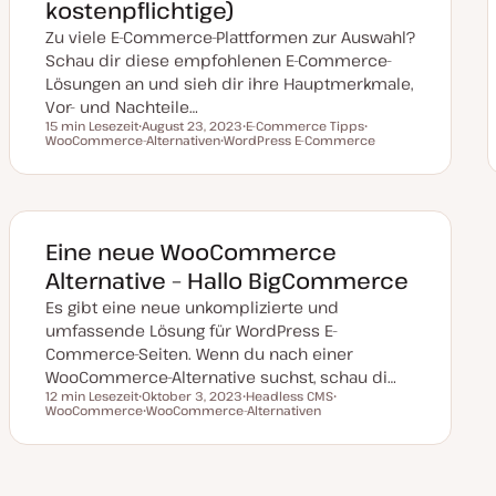
kostenpflichtige)
t
Zu viele E-Commerce-Plattformen zur Auswahl?
Schau dir diese empfohlenen E-Commerce-
Lösungen an und sieh dir ihre Hauptmerkmale,
Vor- und Nachteile…
15 min Lesezeit
August 23, 2023
E-Commerce Tipps
Lesezeit
WooCommerce-Alternativen
D
WordPress E-Commerce
T
T
a
T
h
h
t
h
e
e
u
e
m
m
m
m
a
a
a
a
k
t
Eine neue WooCommerce
u
a
Alternative – Hallo BigCommerce
l
i
Es gibt eine neue unkomplizierte und
s
i
umfassende Lösung für WordPress E-
e
Commerce-Seiten. Wenn du nach einer
r
t
WooCommerce-Alternative suchst, schau di…
12 min Lesezeit
Oktober 3, 2023
Headless CMS
Lesezeit
WooCommerce
D
WooCommerce-Alternativen
T
T
a
T
h
h
t
h
e
e
u
e
m
m
m
m
a
a
a
a