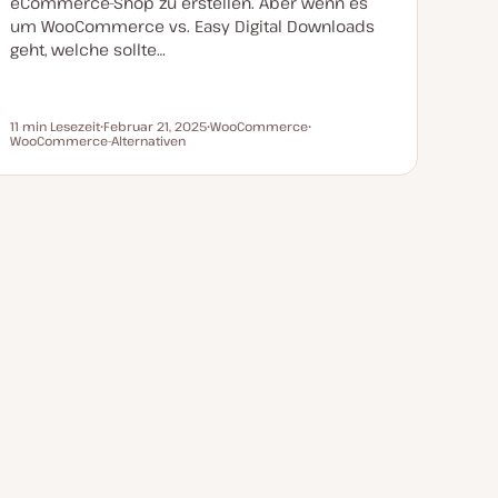
eCommerce-Shop zu erstellen. Aber wenn es
t
um WooCommerce vs. Easy Digital Downloads
geht, welche sollte…
11 min Lesezeit
Februar 21, 2025
WooCommerce
Lesezeit
WooCommerce-Alternativen
D
T
T
a
h
h
t
e
e
u
m
m
m
a
a
a
k
t
u
a
l
i
s
i
e
r
t