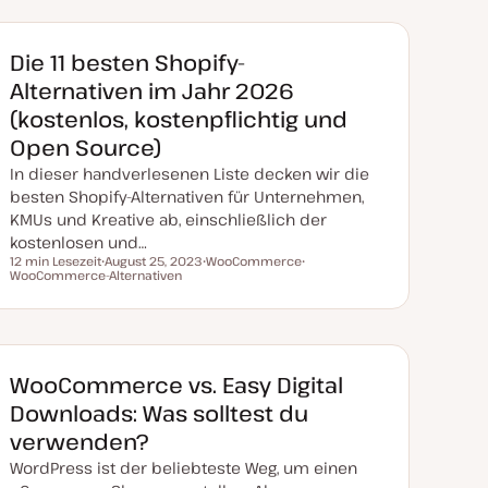
Die 11 besten Shopify-
Alternativen im Jahr 2026
(kostenlos, kostenpflichtig und
Open Source)
In dieser handverlesenen Liste decken wir die
besten Shopify-Alternativen für Unternehmen,
KMUs und Kreative ab, einschließlich der
kostenlosen und…
12 min Lesezeit
August 25, 2023
WooCommerce
Lesezeit
WooCommerce-Alternativen
D
T
T
a
h
h
t
e
e
u
m
m
m
a
a
a
k
t
WooCommerce vs. Easy Digital
u
a
Downloads: Was solltest du
l
i
verwenden?
s
i
WordPress ist der beliebteste Weg, um einen
e
r