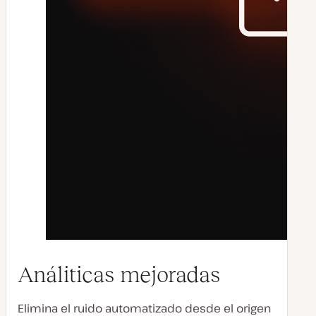
Análiticas mejoradas
Elimina el ruido automatizado desde el origen