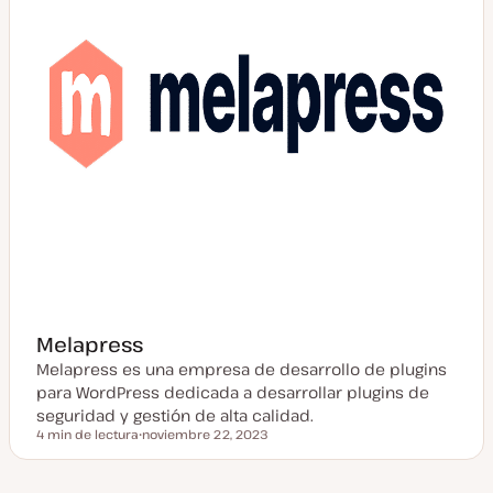
i
z
a
d
a
Melapress
Melapress es una empresa de desarrollo de plugins
para WordPress dedicada a desarrollar plugins de
seguridad y gestión de alta calidad.
4 min de lectura
noviembre 22, 2023
Tiempo de lectura
F
e
c
h