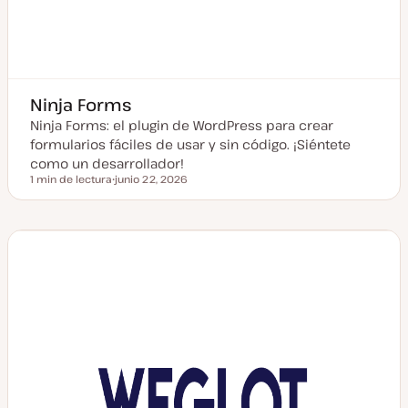
Ninja Forms
Ninja Forms: el plugin de WordPress para crear
formularios fáciles de usar y sin código. ¡Siéntete
como un desarrollador!
1 min de lectura
junio 22, 2026
Tiempo de lectura
F
e
c
h
a
a
c
t
u
a
l
i
z
a
d
a