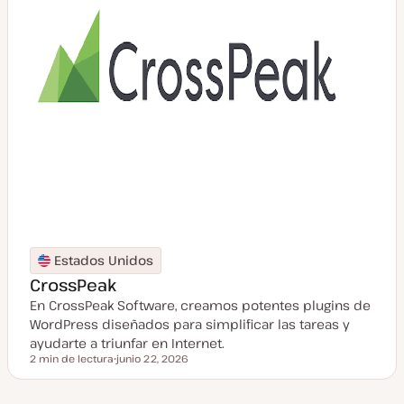
Estados Unidos
CrossPeak
En CrossPeak Software, creamos potentes plugins de
WordPress diseñados para simplificar las tareas y
ayudarte a triunfar en Internet.
2 min de lectura
junio 22, 2026
Tiempo de lectura
F
e
c