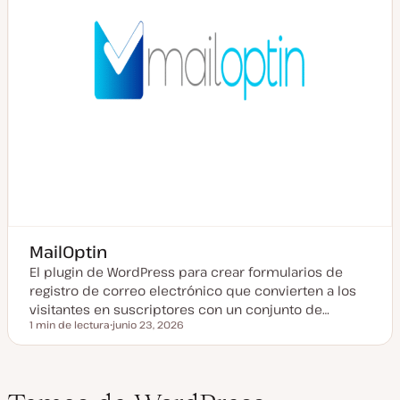
d
a
MailOptin
El plugin de WordPress para crear formularios de
registro de correo electrónico que convierten a los
visitantes en suscriptores con un conjunto de…
1 min de lectura
junio 23, 2026
Tiempo de lectura
F
e
c
h
a
a