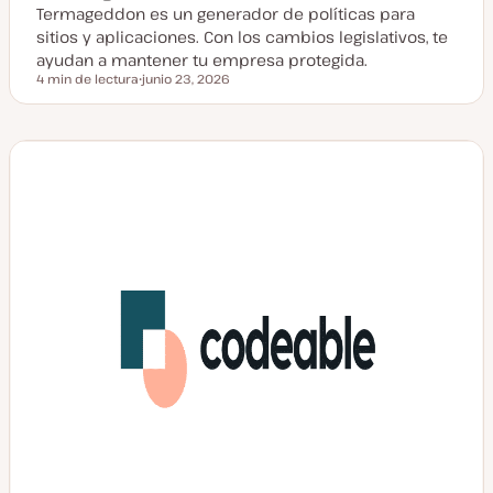
Termageddon es un generador de políticas para
sitios y aplicaciones. Con los cambios legislativos, te
ayudan a mantener tu empresa protegida.
4 min de lectura
junio 23, 2026
Tiempo de lectura
F
e
c
h
a
a
c
t
u
a
l
i
z
a
d
a