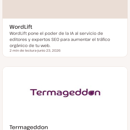
WordLift
WordLift pone el poder de la IA al servicio de
editores y expertos SEO para aumentar el tráfico
orgánico de tu web.
2 min de lectura
junio 23, 2026
Tiempo de lectura
F
e
c
h
a
a
c
t
u
a
l
i
z
a
d
a
Termageddon