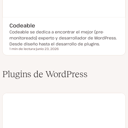
Codeable
Codeable se dedica a encontrar el mejor (pre-
monitoreado) experto y desarrollador de WordPress.
Desde diseño hasta el desarrollo de plugins.
1 min de lectura
junio 23, 2026
Tiempo de lectura
F
e
c
h
a
Plugins de WordPress
a
c
t
u
a
l
i
z
a
d
a