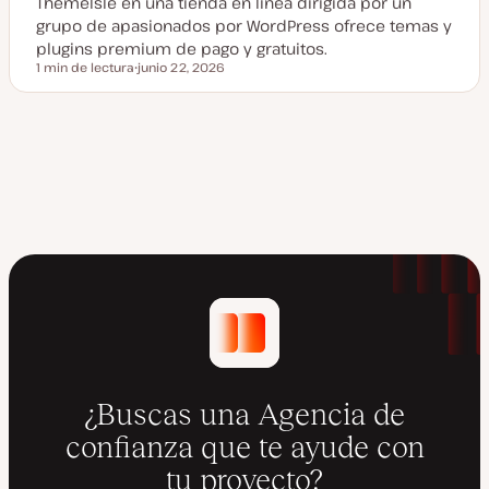
ThemeIsle en una tienda en línea dirigida por un
grupo de apasionados por WordPress ofrece temas y
plugins premium de pago y gratuitos.
1 min de lectura
junio 22, 2026
Tiempo de lectura
F
e
c
h
a
a
c
t
u
a
l
i
z
a
d
a
¿Buscas una Agencia de
confianza que te ayude con
tu proyecto?