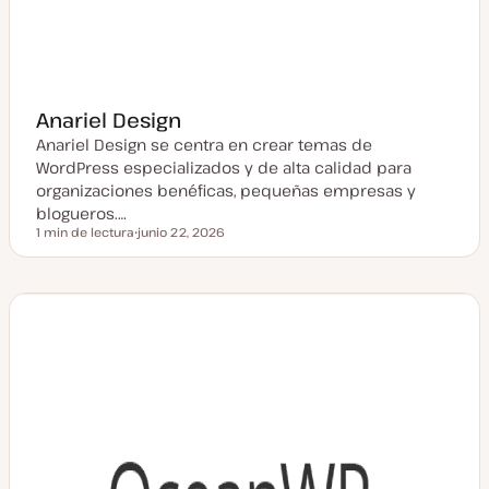
Anariel Design
Anariel Design se centra en crear temas de
WordPress especializados y de alta calidad para
organizaciones benéficas, pequeñas empresas y
blogueros.…
1 min de lectura
junio 22, 2026
Tiempo de lectura
F
e
c
h
a
a
c
t
u
a
l
i
z
a
d
a