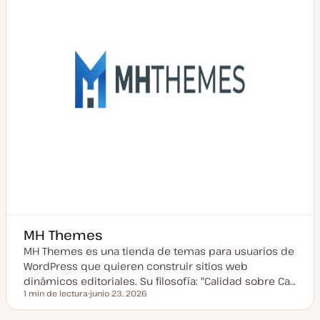
l
i
z
a
d
a
MH Themes
MH Themes es una tienda de temas para usuarios de
WordPress que quieren construir sitios web
dinámicos editoriales. Su filosofía: "Calidad sobre Ca…
1 min de lectura
junio 23, 2026
Tiempo de lectura
F
e