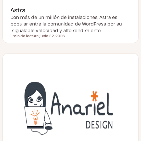
Astra
Con más de un millón de instalaciones, Astra es
popular entre la comunidad de WordPress por su
inigualable velocidad y alto rendimiento.
1 min de lectura
junio 22, 2026
Tiempo de lectura
F
e
c
h
a
a
c
t
u
a
l
i
z
a
d
a