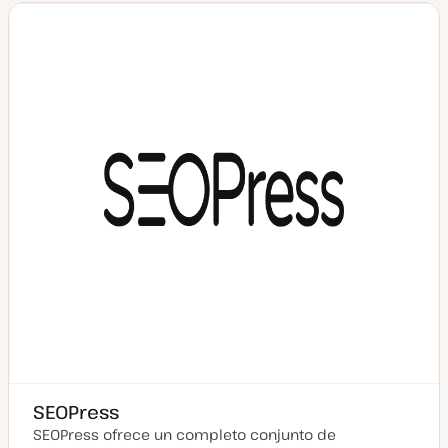
a
a
c
t
u
a
l
i
z
a
d
a
SEOPress
SEOPress ofrece un completo conjunto de