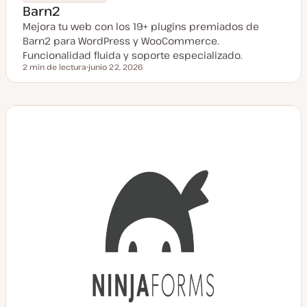
Barn2
Mejora tu web con los 19+ plugins premiados de
Barn2 para WordPress y WooCommerce.
Funcionalidad fluida y soporte especializado.
2 min de lectura
junio 22, 2026
Tiempo de lectura
F
e
c
h
a
a
c
t
u
a
l
i
z
a
d
a