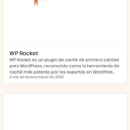
WP Rocket
WP Rocket es un plugin de caché de primera calidad
para WordPress, reconocido como la herramienta de
caché más potente por los expertos en WordPres…
2 min de lectura
marzo 30, 2020
Tiempo de lectura
F
e
c
h
a
a
c
t
u
a
l
i
z
a