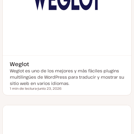
Weglot
Weglot es uno de los mejores y más fáciles plugins
multilingües de WordPress para traducir y mostrar su
sitio web en varios idiomas.
1 min de lectura
junio 23, 2026
Tiempo de lectura
F
e
c
h
a
a
c
t
u
a
l