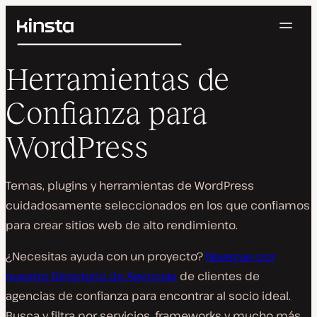
Naveg
Kinsta®
Buscar
Plataforma
Herramientas de
Soluciones
Iniciar Sesión
Pruébalo gratis
Precios
Confianza para
Recursos
Contacto
WordPress
Temas, plugins y herramientas de WordPress
cuidadosamente seleccionados en los que confiamos
para crear sitios web de alto rendimiento.
¿Necesitas ayuda con un proyecto?
Navegue por
nuestro Directorio de Agencias
de clientes de
agencias de confianza para encontrar al socio ideal.
Busca y filtra por servicios, frameworks y mucho más.