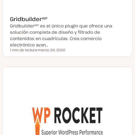
Gridbuilderᵂᴾ
Gridbuilderᵂᴾ es el único plugin que ofrece una
solución completa de diseño y filtrado de
contenidos en cuadrículas. Crea comercio
electrónico avan…
1 min de lectura
marzo 30, 2020
Tiempo de lectura
F
e
c
h
a
a
c
t
u
a
l
i
z
a
d
a