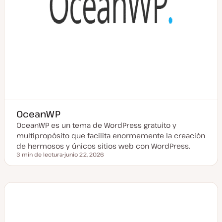
OceanWP
OceanWP es un tema de WordPress gratuito y
multipropósito que facilita enormemente la creación
de hermosos y únicos sitios web con WordPress.
3 min de lectura
junio 22, 2026
Tiempo de lectura
F
e
c
h
a
a
c
t
u
a