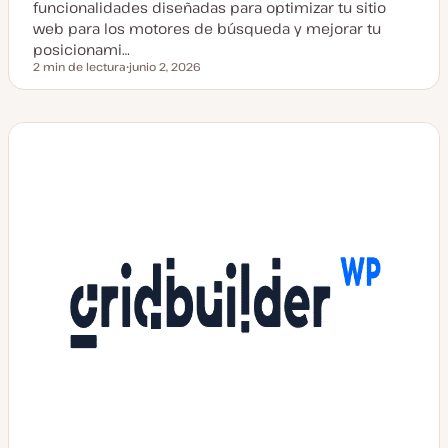
funcionalidades diseñadas para optimizar tu sitio
web para los motores de búsqueda y mejorar tu
posicionami…
2 min de lectura
junio 2, 2026
Tiempo de lectura
F
e
c
h
a
a
c
t
u
a
l
i
z
a
d
a