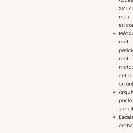
Acces
XML s
más li
en co
Métod
méto
petic
métod
méto
entre
un ún
Arqui
por lo
simult
Escal
embar