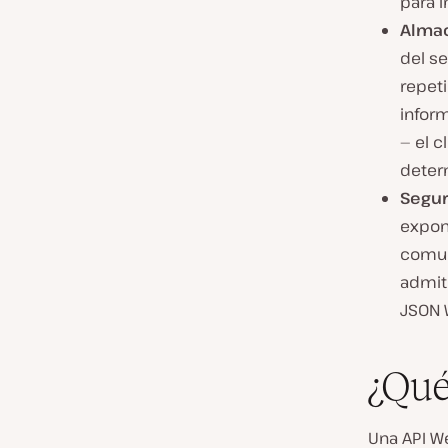
para 
Almac
del se
repeti
infor
— el c
deter
Segur
expone
comun
admit
JSON 
¿Qué
Una API W