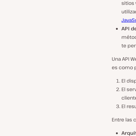
sitios
utiliz
JavaS
API d
método
te per
Una API W
es como po
El dis
El ser
client
El res
Entre las 
Arqui