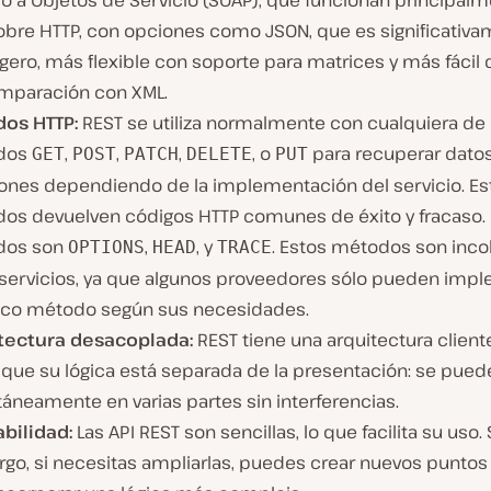
o a Objetos de Servicio (SOAP), que funcionan principal
obre HTTP, con opciones como JSON, que es significativ
gero, más flexible con soporte para matrices y más fácil 
mparación con XML.
os HTTP:
REST se utiliza normalmente con cualquiera de 
dos
,
,
,
, o
para recuperar datos
GET
POST
PATCH
DELETE
PUT
iones dependiendo de la implementación del servicio. Es
os devuelven códigos HTTP comunes de éxito y fracaso. 
dos son
,
, y
. Estos métodos son inc
OPTIONS
HEAD
TRACE
 servicios, ya que algunos proveedores sólo pueden imp
ico método según sus necesidades.
tectura desacoplada:
REST tiene una arquitectura cliente
 que su lógica está separada de la presentación: se puede
áneamente en varias partes sin interferencias.
abilidad:
Las API REST son sencillas, lo que facilita su uso. 
go, si necesitas ampliarlas, puedes crear nuevos puntos 