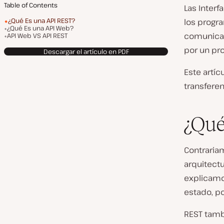
Table of Contents
Las Inter
¿Qué Es una API REST?
los progr
¿Qué Es una API Web?
comunicac
API Web VS API REST
por un pr
Descargar el artículo en PDF
Este artíc
transferen
¿Qué
Contrariam
arquitectu
explicam
estado, po
REST tambi