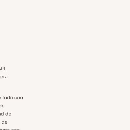
PI.
mera
e todo con
 de
ad de
o de