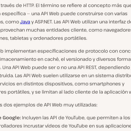
 través de HTTP. El término se refiere al concepto más qu
a específica — una API Web puede construirse con varias
as, como
Java
y ASP.NET. Las API Web utilizan una interfaz 
 aprovechan muchas entidades cliente, como navegadore
es, tabletas y ordenadores portátiles.
eb implementan especificaciones de protocolo con con
lmacenamiento en caché, el versionado y diversos forma
. Una API Web puede ser o no una API REST, dependiend
ruida. Las API Web suelen utilizarse en un sistema distri
ervicios en distintos dispositivos, como smartphones y
s portátiles, y se limitan al lado cliente de la aplicación
es dos ejemplos de API Web muy utilizadas:
e Google:
Incluyen las API de YouTube, que permiten a los
rolladores incrustar vídeos de YouTube en sus aplicacio