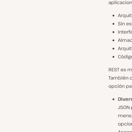
aplicacio
Arquit
Sin e
Interf
Almac
Arqui
Códig
REST es má
También o
opción pa
Diver
JSON p
mensaj
opcio