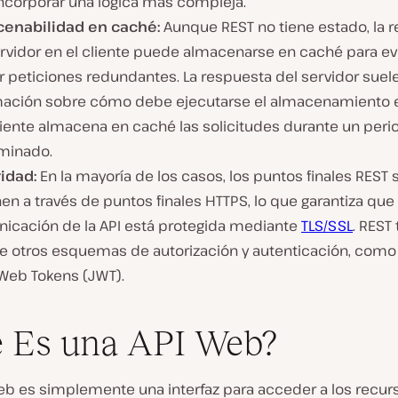
incorporar una lógica más compleja.
enabilidad en caché:
Aunque REST no tiene estado, la 
rvidor en el cliente puede almacenarse en caché para evi
r peticiones redundantes. La respuesta del servidor suel
mación sobre cómo debe ejecutarse el almacenamiento 
liente almacena en caché las solicitudes durante un peri
minado.
idad:
En la mayoría de los casos, los puntos finales REST 
n a través de puntos finales HTTPS, lo que garantiza que 
icación de la API está protegida mediante
TLS/SSL
. REST
e otros esquemas de autorización y autenticación, como
Web Tokens (JWT).
 Es una API Web?
eb es simplemente una interfaz para acceder a los recur