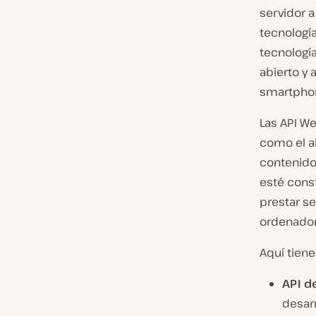
servidor a
tecnologí
tecnologí
abierto y
smartphon
Las API W
como el a
contenido
esté const
prestar s
ordenadore
Aquí tien
API d
desar