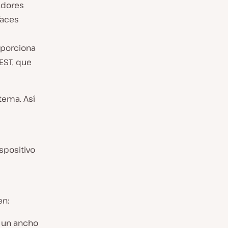
ladores
faces
oporciona
EST, que
tema. Así
ispositivo
en:
n un ancho