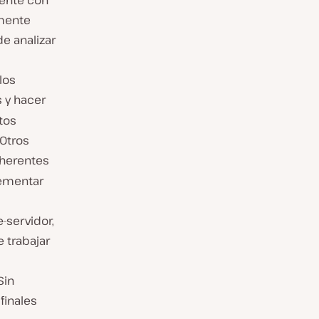
mente con
amente
de analizar
los
 y hacer
tos
Otros
oherentes
lementar
-servidor,
 trabajar
Sin
finales