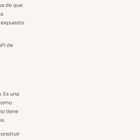
rma de que
ta
, expuesto
API de
. Es una
 Como
no tiene
s.
onstruir