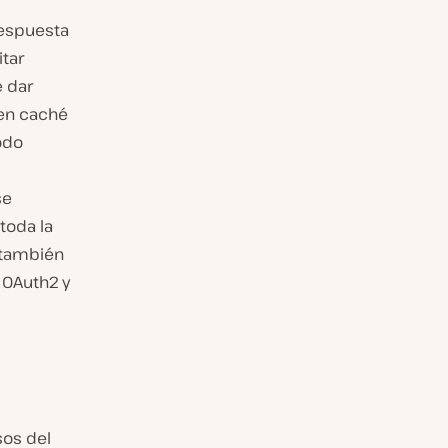
respuesta
tar
e dar
en caché
odo
se
toda la
 también
 OAuth2 y
sos del