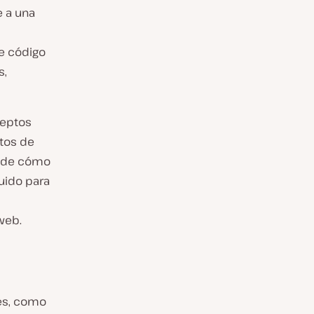
e a una
de código
s,
ceptos
tos de
o de cómo
buido para
 web.
nes, como