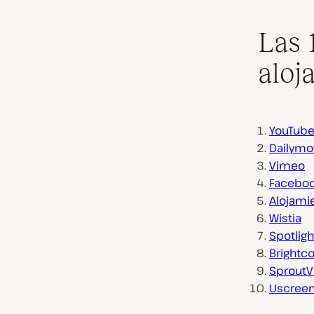
Las 
aloj
YouTub
Dailymo
Vimeo
Facebo
Alojami
Wistia
Spotligh
Brightc
SproutV
Uscree