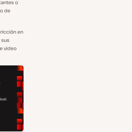
tantes o
ho de
ricción en
 sus
e video