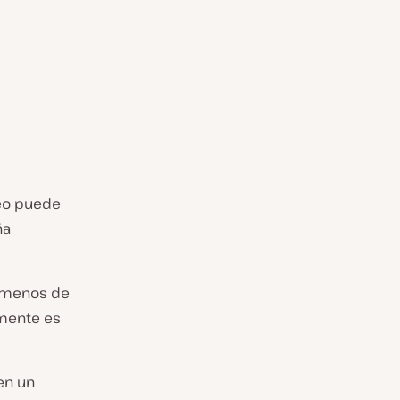
deo puede
ña
 menos de
lmente es
en un