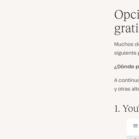
Opci
grat
Muchos de
siguiente 
¿Dónde pu
A continu
y otras al
1. Yo