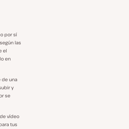
o por sí
 según las
e el
do en
e de una
ubir y
or se
 de vídeo
para tus