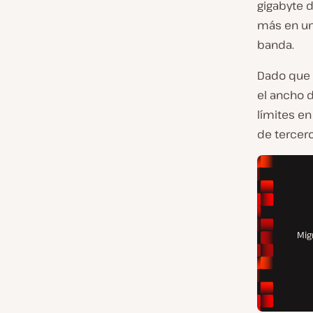
gigabyte d
más en un
banda.
Dado que 
el ancho d
límites en
de tercero