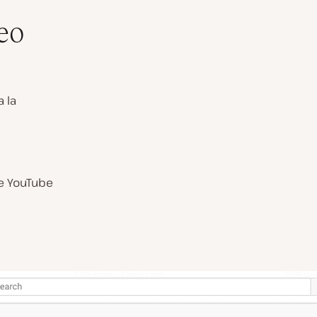
eo
 la
de YouTube