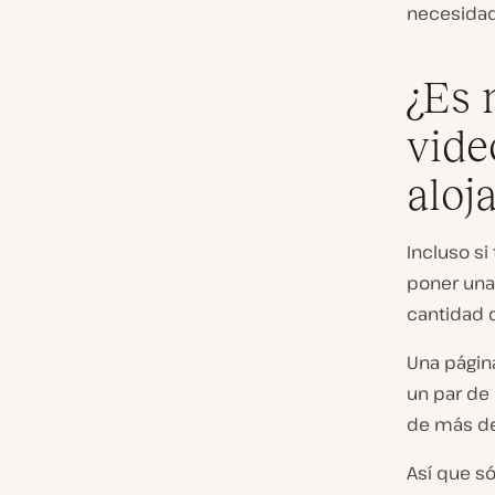
necesidad
¿Es 
vide
aloj
Incluso si
poner una 
cantidad d
Una pági
un par de
de más de
Así que só