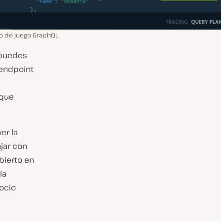
o de juego GraphQL.
 puedes
 endpoint
 que
er la
jar con
bierto en
la
ocio