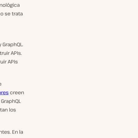
cnológica
 se trata
y GraphQL.
uir APIs.
uir APIs
e
ores
creen
e GraphQL
tan los
tes. En la