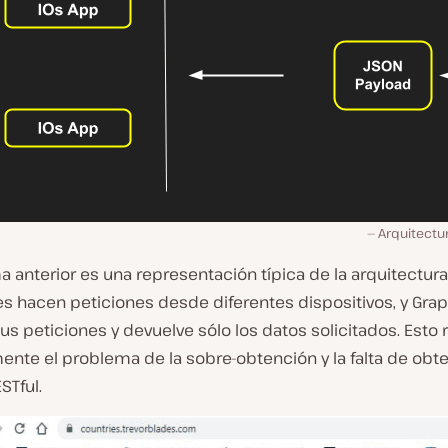
Arquitectur
a anterior es una representación típica de la arquitectur
es hacen peticiones desde diferentes dispositivos, y Gra
us peticiones y devuelve sólo los datos solicitados. Esto 
ente el problema de la sobre-obtención y la falta de obt
STful.