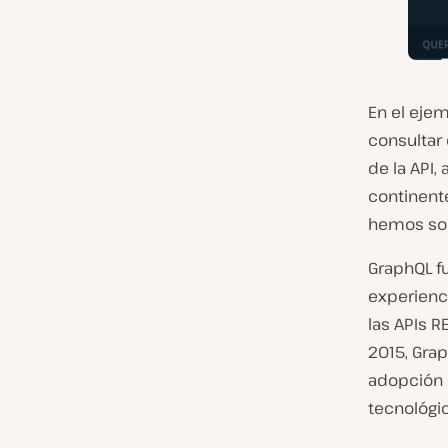
En el eje
consultar 
de la API,
continente
hemos sol
GraphQL fu
experienc
las APIs R
2015, Gra
adopción d
tecnológic