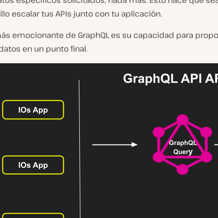
atos específicos solicitados, nada más. Esto hace que s
lo escalar tus APIs junto con tu aplicación.
más emocionante de GraphQL es su capacidad para propo
datos en un punto final.