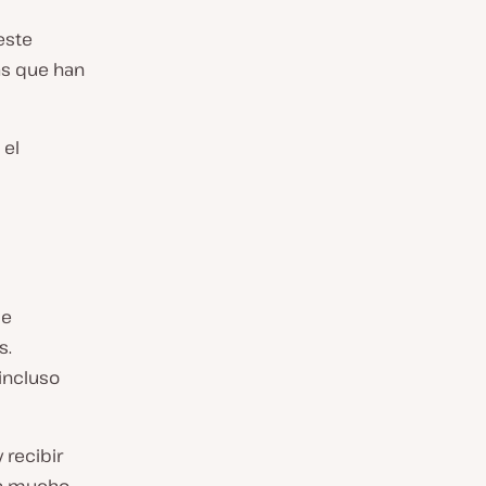
este
as que han
 el
de
s.
incluso
 recibir