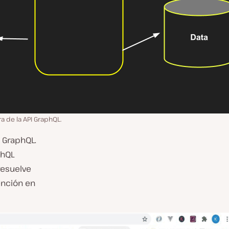
a de la API GraphQL.
a GraphQL.
phQL
resuelve
ención en