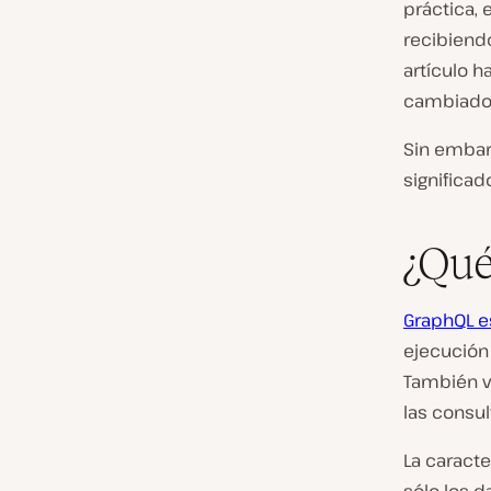
práctica, 
recibiendo
artículo 
cambiado l
Sin embarg
significad
¿Qué
GraphQL es
ejecución
También v
las consu
La caracte