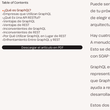
Table of Contents
Puede ser 
¿Qué es GraphQL?
de tu pró
Empresas que Utilizan GraphQL
de elegir 
¿Qué Es Una API RESTful?
Ventajas de GraphQL
arquitectu
Ventajas de REST
Inconvenientes de GraphQL
Inconvenientes de REST
Hay cuatro
Por Qué Utilizar GraphQL en Lugar de REST
Enfrentamiento Entre GraphQL y REST
A menudo 
Descargar el artículo en PDF
Esto se d
con SOAP 
GraphQL e
represent
que Graph
ayuda a re
desarrolla
Estos dos