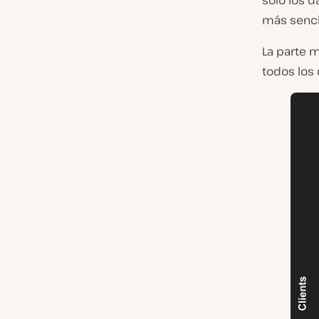
sólo
los d
más sencil
La parte 
todos los 