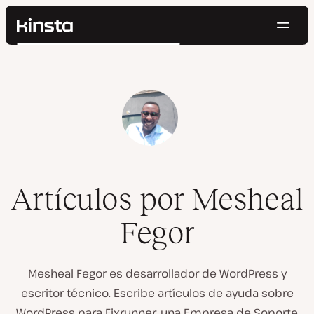
Naveg
Kinsta®
Buscar
Plataforma
Soluciones
Iniciar Sesión
Pruébalo gratis
Precios
Recursos
Contacto
Artículos por Mesheal
Fegor
Mesheal Fegor es desarrollador de WordPress y
escritor técnico. Escribe artículos de ayuda sobre
WordPress para Fixrunner, una Empresa de Soporte