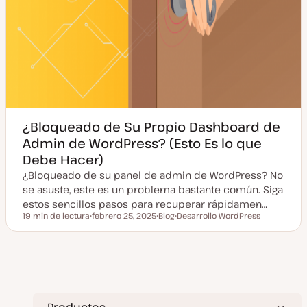
¿Bloqueado de Su Propio Dashboard de
Admin de WordPress? (Esto Es lo que
Debe Hacer)
¿Bloqueado de su panel de admin de WordPress? No
se asuste, este es un problema bastante común. Siga
estos sencillos pasos para recuperar rápidamen…
19 min de lectura
febrero 25, 2025
Blog
Desarrollo WordPress
Tiempo de lectura
F
T
T
e
i
e
c
p
m
h
o
a
a
d
a
e
c
p
t
o
u
s
a
t