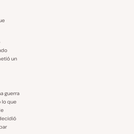
ue
o
ndo
etió un
a guerra
 lo que
de
decidió
bar