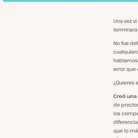
Una vez v
terminara
No fue de
cualquier
hablamos 
error que 
¿Quieres s
Creó una 
de precios
los compe
diferenci
que lo más