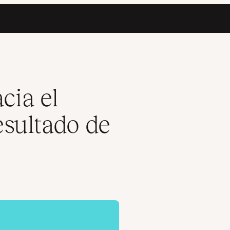
egocio
cia el
esultado de