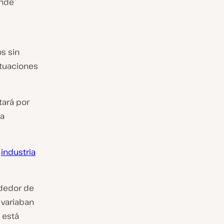
onde
os sin
situaciones
tará por
ma
a
industria
ededor de
 variaban
 está