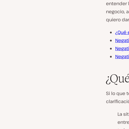
entender l
negocio, a
quiero dar
¿Qué e
Negati
Negati
Negati
¿Qué
Si lo que 
clarificac
La si
entre