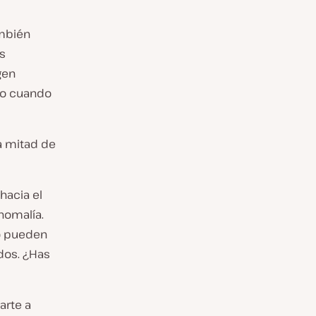
ambién
s
gen
ro cuando
la mitad de
hacia el
nomalía.
to pueden
odos. ¿Has
arte a