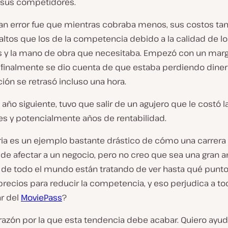
a sus competidores.
ran error fue que mientras cobraba menos, sus costos t
ltos que los de la competencia debido a la calidad de lo
s y la mano de obra que necesitaba. Empezó con un mar
 finalmente se dio cuenta de que estaba perdiendo dine
ión se retrasó incluso una hora.
 año siguiente, tuvo que salir de un agujero que le costó 
es y potencialmente años de rentabilidad.
ria es un ejemplo bastante drástico de cómo una carrera 
de afectar a un negocio, pero no creo que sea una gran a
s de todo el mundo están tratando de ver hasta qué pun
precios para reducir la competencia, y eso perjudica a t
ar del
MoviePass
?
 razón por la que esta tendencia debe acabar. Quiero ayud