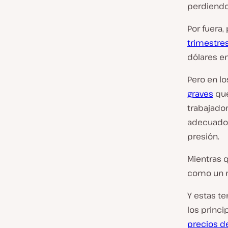
perdiendo 
Por fuera
trimestre
dólares e
Pero en lo
graves
que
trabajador
adecuado 
presión.
Mientras q
como un m
Y estas te
los princi
precios de