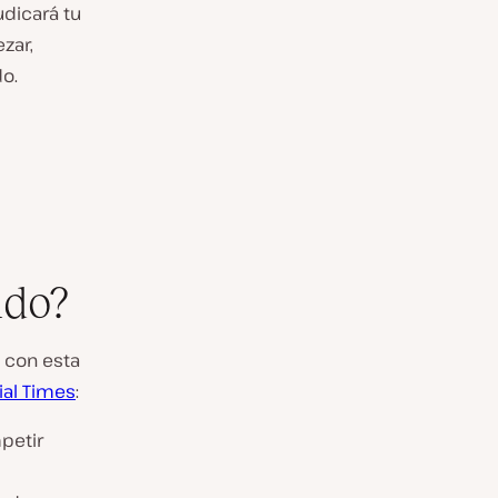
udicará tu
zar,
do.
ndo?
s con esta
ial Times
:
petir