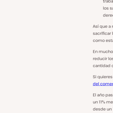
traba
los s
dere
Así que a 
sacrificar
como esta
En muchos 
reducir lo
cantidad 
Si quiere
del comer
El año pa
un 11% me
desde un 1