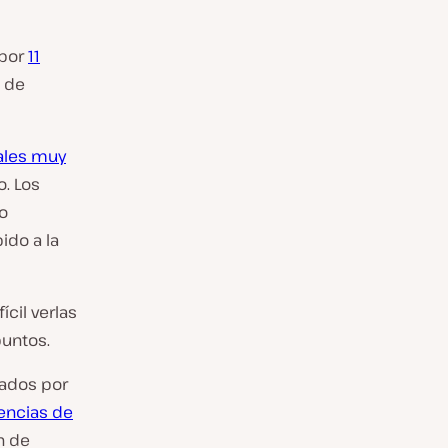
 por
11
s de
ales muy
. Los
so
ido a la
cil verlas
untos.
jados por
rencias de
n de