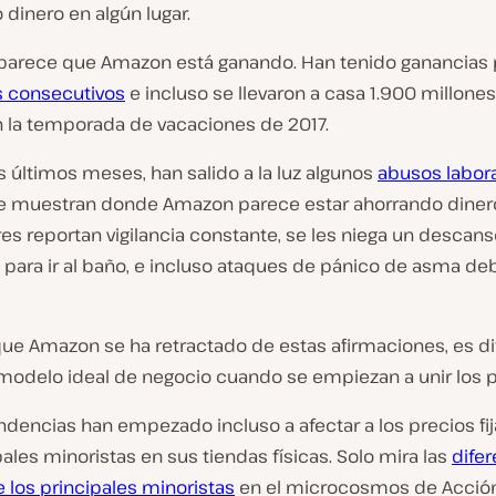
dinero en algún lugar.
, parece que Amazon está ganando. Han tenido ganancias
s consecutivos
e incluso se llevaron a casa 1.900 millone
n la temporada de vacaciones de 2017.
s últimos meses, han salido a la luz algunos
abusos labor
 muestran donde Amazon parece estar ahorrando dinero
es reportan vigilancia constante, se les niega un descan
para ir al baño, e incluso ataques de pánico de asma deb
ue Amazon se ha retractado de estas afirmaciones, es difí
odelo ideal de negocio cuando se empiezan a unir los p
ndencias han empezado incluso a afectar a los precios fi
pales minoristas en sus tiendas físicas. Solo mira las
dife
 los principales minoristas
en el microcosmos de Acció