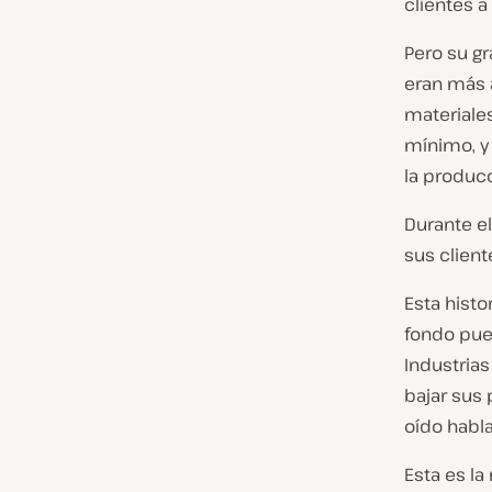
clientes 
Pero su g
eran más a
materiale
mínimo, y
la producc
Durante el
sus client
Esta histo
fondo pue
Industria
bajar sus 
oído habl
Esta es la