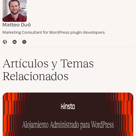
Matteo Duò
Marketing Consultant for WordPress plugin developers.
S
L
T
i
i
w
t
n
i
i
k
t
Artículos y Temas
o
e
t
w
d
e
Relacionados
e
I
r
b
n