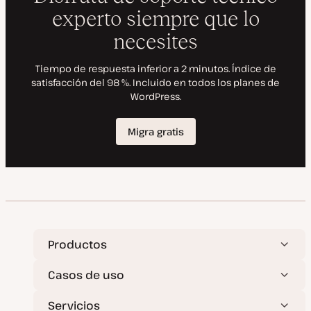
l
i
z
a
d
a
Productos
Casos de uso
Servicios