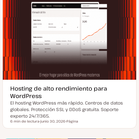
Hosting de alto rendimiento para
WordPress
El hosting WordPress más rápido. Centros de datos
globales. Protección SSL y DDoS gratuita. Soporte
experto 24/7/365.
6 min de lectura
junio 30, 2026
Página
Tiempo de lectura
F
T
e
i
c
p
h
o