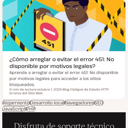
a
d
a
e
c
p
t
o
u
s
a
t
l
i
z
a
d
a
¿Cómo arreglar o evitar el error 451: No
disponible por motivos legales?
Aprende a arreglar o evitar el error 451: No disponible
por motivos legales para acceder a los sitios
bloqueados.
9 min de lectura
octubre 1, 2025
Blog
Códigos de Estado HTTP
Tiempo de lectura
Errores del Sitio Web
F
T
T
T
e
i
e
e
c
p
m
m
Alojamiento
Desarrollo local
Navegadores
SEO
h
o
a
a
JavaScript
PHP
a
d
a
e
c
p
t
o
u
s
a
t