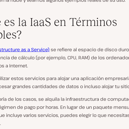
 en la nube y veamos algunos ejemplos reales de su uso.
 es la IaaS en Términos
les?
astructure as a Service)
se refiere al espacio de disco duro
encia de cálculo (por ejemplo, CPU, RAM) de los ordenado
s a Internet.
lizar estos servicios para alojar una aplicación empresaria
esar grandes cantidades de datos o incluso alojar tu siti
ría de los casos, se alquila la infraestructura de computa
égimen de pago por horas. En lugar de un paquete mensu
e incluye varios servicios, puedes elegir lo que necesita
.