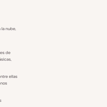
 la nube,
nes de
sicas,
ntre ellas
enos
s