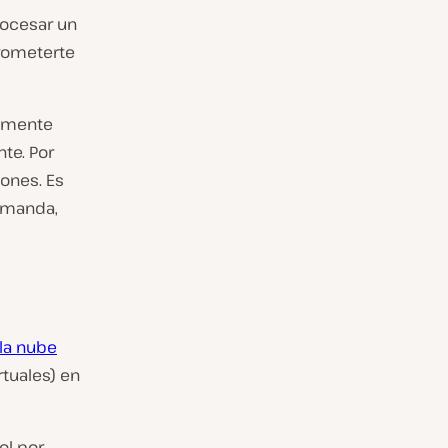
rocesar un
rometerte
vamente
te. Por
iones. Es
demanda,
la nube
rtuales) en
ol por