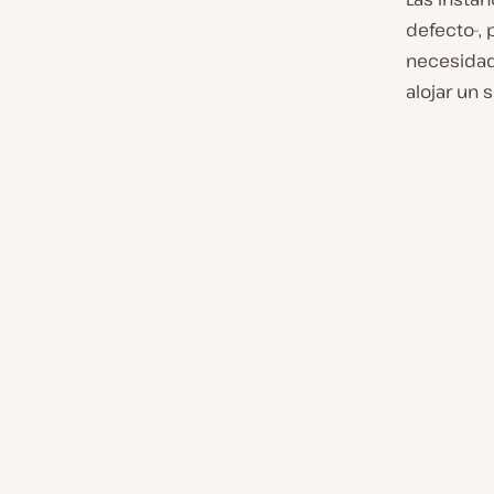
defecto-, 
necesidade
alojar un 