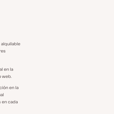
 alquilable
res
l en la
o web.
ción en la
al
s en cada