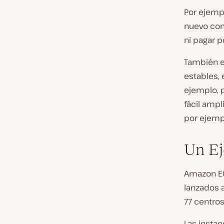
Por ejemp
nuevo con
ni pagar p
También e
estables,
ejemplo, p
fácil ampl
por ejemp
Un Ej
Amazon EC
lanzados a
77 centro
Las instan