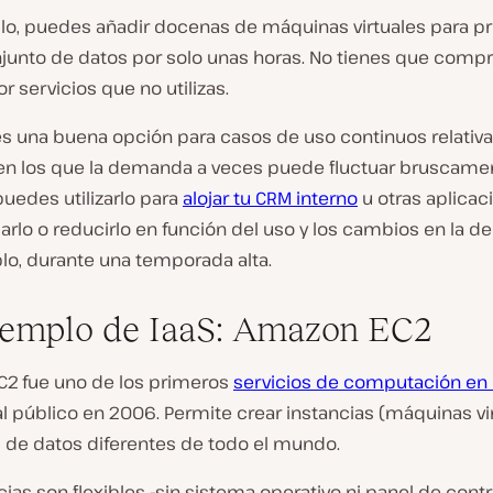
lo, puedes añadir docenas de máquinas virtuales para p
junto de datos por solo unas horas. No tienes que comp
or servicios que no utilizas.
s una buena opción para casos de uso continuos relati
 en los que la demanda
a veces
puede fluctuar bruscamen
uedes utilizarlo para
alojar tu CRM interno
u otras aplicac
iarlo o reducirlo en función del uso y los cambios en la 
lo, durante una temporada alta.
emplo de IaaS: Amazon EC2
2 fue uno de los primeros
servicios de computación en 
l público en 2006. Permite crear instancias (máquinas vi
s de datos diferentes de todo el mundo.
cias son flexibles -sin sistema operativo ni panel de contr