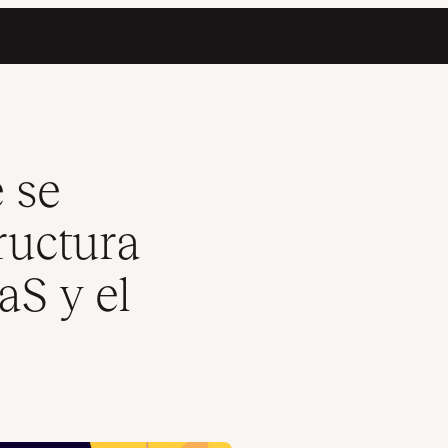
cio del SaaS y el PaaS
 se
ructura
aS y el