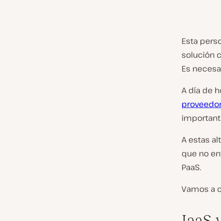
Esta perso
solución 
Es necesar
A día de h
proveedor
important
A estas a
que no ent
PaaS.
Vamos a c
IaaS 