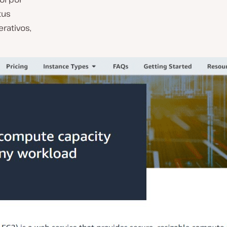
tus
rativos,