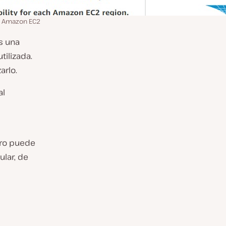
Amazon EC2
es una
ilizada.
arlo.
al
ero puede
ular, de