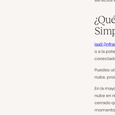
servicios
¿Qué
Simp
IaaS (Infr
o a la pot
conectado
Puedes uti
nube, proc
En la mayo
nube en r
cerrado qu
momento