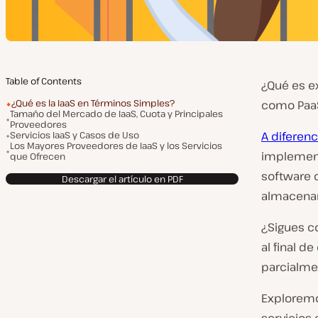
Table of Contents
¿Qué es ex
¿Qué es la IaaS en Términos Simples?
como PaaS
Tamaño del Mercado de IaaS, Cuota y Principales
Proveedores
Servicios IaaS y Casos de Uso
A diferenc
Los Mayores Proveedores de IaaS y los Servicios
implement
que Ofrecen
software c
Descargar el artículo en PDF
almacenam
¿Sigues c
al final d
parcialmen
Exploremo