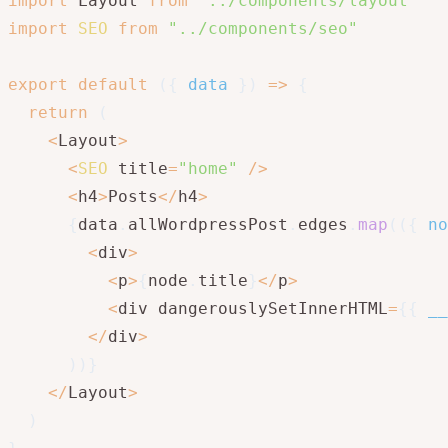
import
 Layout 
from
"../components/layout"
import
SEO
from
"../components/seo"
export
default
(
{
 data 
}
)
=>
{
return
(
<
Layout
>
<
SEO
 title
=
"home"
/
>
<
h4
>
Posts
<
/
h4
>
{
data
.
allWordpressPost
.
edges
.
map
(
(
{
 no
<
div
>
<
p
>
{
node
.
title
}
<
/
p
>
<
div dangerouslySetInnerHTML
=
{
{
__
<
/
div
>
)
)
}
<
/
Layout
>
)