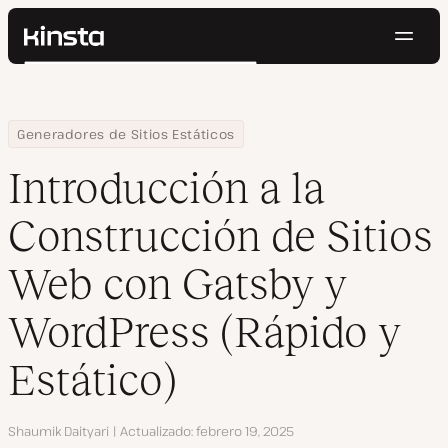
Naveg
Kinsta®
Buscar
Plataforma
Soluciones
Iniciar Sesión
Pruébalo gratis
Home
Centro de Recursos
Blog
Introducción a la Construcción de Sitios Web con Gatsby y WordP
Generadores de Sitios Estáticos
Precios
Recursos
Introducción a la
Contacto
Construcción de Sitios
Web con Gatsby y
WordPress (Rápido y
Estático)
Autor
Shaumik Daityari
Actualizado
febrero 19, 2025