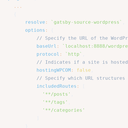
...
{
resolve
:
`
gatsby-source-wordpress
`
,
options
:
{
// Specify the URL of the WordPr
baseUrl
:
`
localhost:8888/wordpre
protocol
:
`
http
`
,
// Indicates if a site is hoste
hostingWPCOM
:
false
,
// Specify which URL structures 
includedRoutes
:
[
'**/posts'
,
'**/tags'
,
'**/categories'
]
}