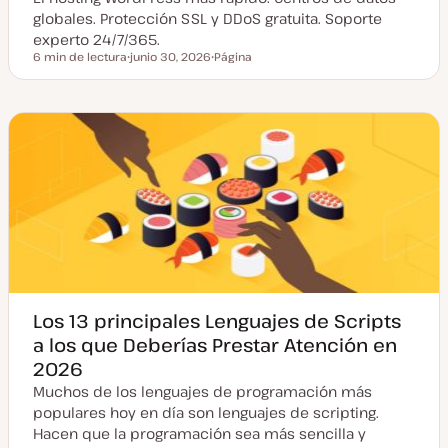
globales. Protección SSL y DDoS gratuita. Soporte
experto 24/7/365.
6 min de lectura
junio 30, 2026
Página
Tiempo de lectura
F
T
e
i
c
p
h
o
a
d
a
e
c
p
t
o
u
s
a
t
l
i
z
a
d
a
Los 13 principales Lenguajes de Scripts
a los que Deberías Prestar Atención en
2026
Muchos de los lenguajes de programación más
populares hoy en día son lenguajes de scripting.
Hacen que la programación sea más sencilla y