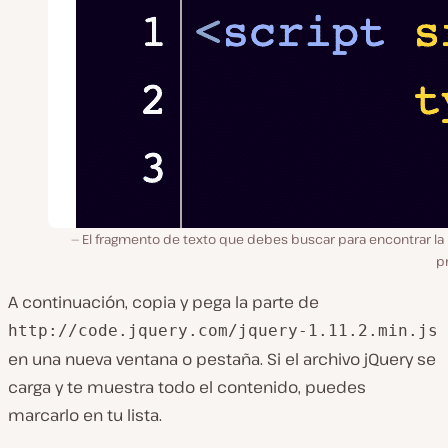
El fragmento de texto que debes buscar para encontrar la 
p
A continuación, copia y pega la parte de
http://code.jquery.com/jquery-1.11.2.min.js
en una nueva ventana o pestaña. Si el archivo jQuery se
carga y te muestra todo el contenido, puedes
marcarlo en tu lista.