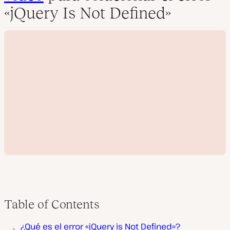
«jQuery Is Not Defined»
Table of Contents
R
¿Qué es el error «jQuery is Not Defined»?
e