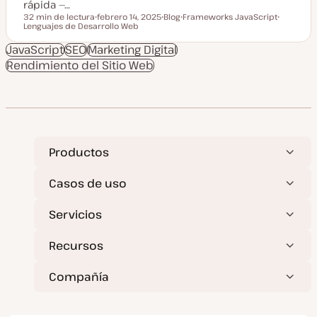
rápida —…
32 min de lectura
febrero 14, 2025
Blog
Frameworks JavaScript
Tiempo de lectura
Lenguajes de Desarrollo Web
F
T
T
T
e
i
e
e
c
p
m
m
JavaScript
SEO
Marketing Digital
h
o
a
a
Rendimiento del Sitio Web
a
d
a
e
c
p
t
o
u
s
a
t
l
i
z
a
Productos
d
a
Casos de uso
Servicios
Recursos
Compañía