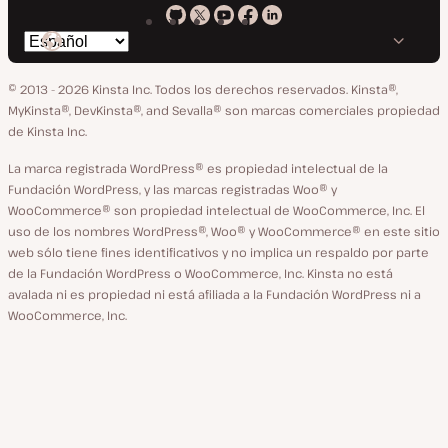
Kinsta
Kinsta
Kinsta
Kinsta
Kinsta
Cambiar
en
en
en
en
en
idioma
GitHub
X
YouTube
Facebook
LinkedIn
© 2013 - 2026 Kinsta Inc. Todos los derechos reservados.
Kinsta®,
MyKinsta®, DevKinsta®, and Sevalla® son marcas comerciales propiedad
de Kinsta Inc.
La marca registrada WordPress® es propiedad intelectual de la
Fundación WordPress, y las marcas registradas Woo® y
WooCommerce® son propiedad intelectual de WooCommerce, Inc. El
uso de los nombres WordPress®, Woo® y WooCommerce® en este sitio
web sólo tiene fines identificativos y no implica un respaldo por parte
de la Fundación WordPress o WooCommerce, Inc. Kinsta no está
avalada ni es propiedad ni está afiliada a la Fundación WordPress ni a
WooCommerce, Inc.