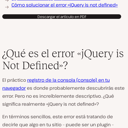
p
Cómo solucionar el error «jQuery is not defined»
r
o
Descargar el artículo en PDF
d
u
c
i
r
v
í
d
¿Qué es el error «jQuery is
e
o
Not Defined»?
El práctico
registro de la consola (console) en tu
navegador
es donde probablemente descubrirás este
error. Pero no es increíblemente descriptivo. ¿Qué
significa realmente «jQuery is not defined»?
En términos sencillos, este error está tratando de
decirle que algo en tu sitio – puede ser un plugin –