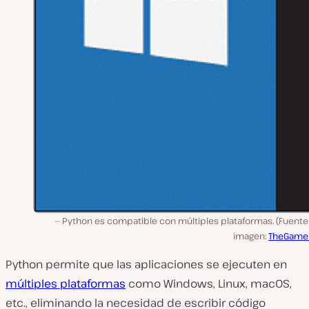
Python es compatible con múltiples plataformas. (Fuente
imagen:
TheGame
Python permite que las aplicaciones se ejecuten en
múltiples plataformas
como Windows, Linux, macOS,
etc., eliminando la necesidad de escribir código