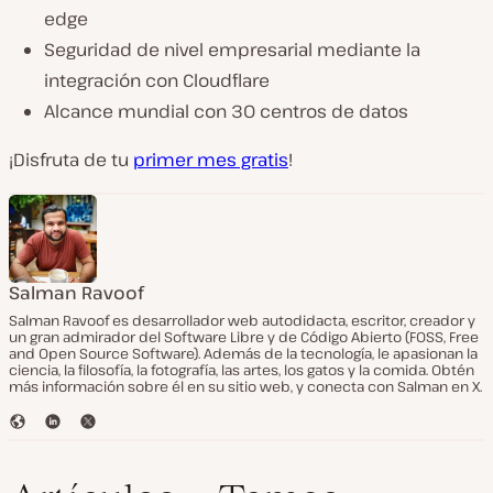
edge
Seguridad de nivel empresarial mediante la
integración con Cloudflare
Alcance mundial con 30 centros de datos
¡Disfruta de tu
primer mes gratis
!
Salman Ravoof
Salman Ravoof es desarrollador web autodidacta, escritor, creador y
un gran admirador del Software Libre y de Código Abierto (FOSS, Free
and Open Source Software). Además de la tecnología, le apasionan la
ciencia, la filosofía, la fotografía, las artes, los gatos y la comida. Obtén
más información sobre él en su sitio web, y conecta con Salman en X.
S
L
T
i
i
w
t
n
i
i
k
t