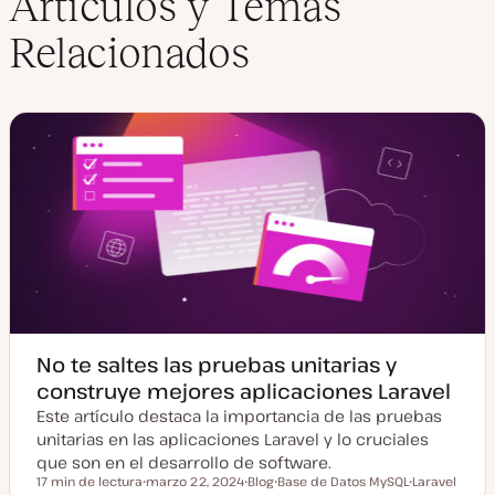
Artículos y Temas
o
e
t
w
d
e
Relacionados
e
I
r
b
n
No te saltes las pruebas unitarias y
construye mejores aplicaciones Laravel
Este artículo destaca la importancia de las pruebas
unitarias en las aplicaciones Laravel y lo cruciales
que son en el desarrollo de software.
17 min de lectura
marzo 22, 2024
Blog
Base de Datos MySQL
Laravel
Tiempo de lectura