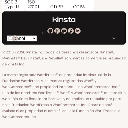
SOC 2
ISO
Type II
27001
GDPR
CCPA
Kinsta
Kinsta
Kinsta
Kinsta
Kinsta
Cambiar
en
en
en
en
en
idioma
GitHub
X
YouTube
Facebook
LinkedIn
© 2013 - 2026 Kinsta Inc. Todos los derechos reservados.
Kinsta®,
MyKinsta®, DevKinsta®, and Sevalla® son marcas comerciales propiedad
de Kinsta Inc.
La marca registrada WordPress® es propiedad intelectual de la
Fundación WordPress, y las marcas registradas Woo® y
WooCommerce® son propiedad intelectual de WooCommerce, Inc. El
uso de los nombres WordPress®, Woo® y WooCommerce® en este sitio
web sólo tiene fines identificativos y no implica un respaldo por parte
de la Fundación WordPress o WooCommerce, Inc. Kinsta no está
avalada ni es propiedad ni está afiliada a la Fundación WordPress ni a
WooCommerce, Inc.