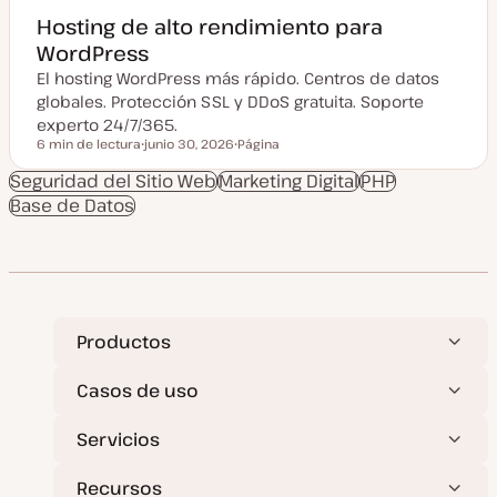
Hosting de alto rendimiento para
WordPress
El hosting WordPress más rápido. Centros de datos
globales. Protección SSL y DDoS gratuita. Soporte
experto 24/7/365.
6 min de lectura
junio 30, 2026
Página
Tiempo de lectura
F
T
e
i
Seguridad del Sitio Web
Marketing Digital
PHP
c
p
Base de Datos
h
o
a
d
a
e
c
p
t
o
u
s
a
t
l
i
z
Productos
a
d
a
Casos de uso
Servicios
Recursos