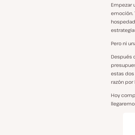
Empezar 
emoción. 
hospedada
estrategi
Pero ni u
Después d
presupue
estas dos 
razón por 
Hoy compa
llegaremos