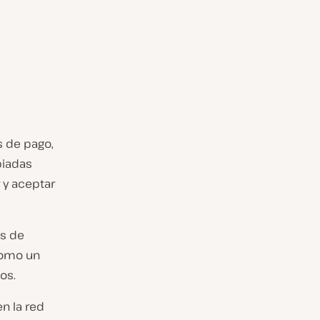
 de pago,
piadas
r y aceptar
es de
como un
os.
n la red