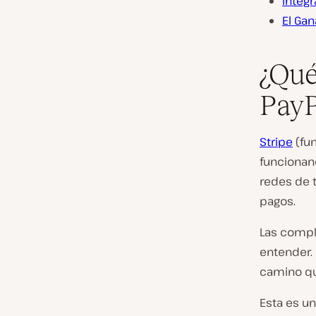
Integ
El Ga
¿Qué
PayP
Stripe
(fu
funcionan
redes de t
pagos.
Las compl
entender.
camino qu
Esta es un