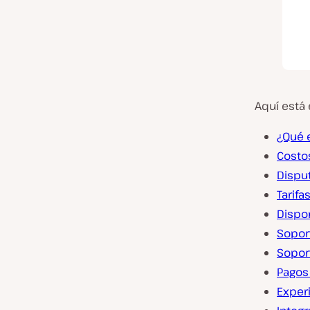
Aquí está e
¿Qué e
Costo
Dispu
Tarif
Dispo
Soport
Sopor
Pagos
Exper