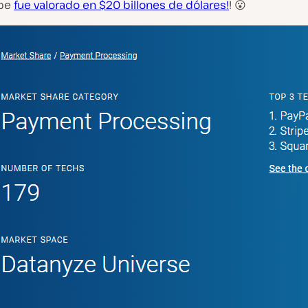
ipe
fue valorado en $20 billones de dólares!
! 😮