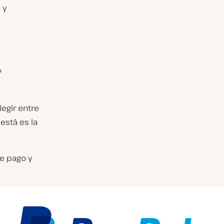
 y
?
legir entre
está es la
e pago y