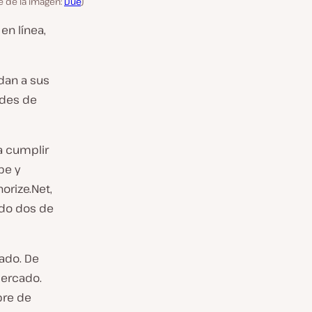
e de la imagen:
Due
)
en línea,
dan a sus
edes de
a cumplir
pe y
orize.Net,
ndo dos de
ado. De
mercado.
bre de