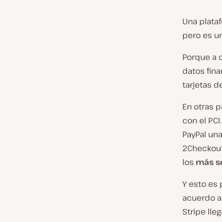
Una plataf
pero es u
Porque a d
datos fina
tarjetas de
En otras p
con el PCI
PayPal un
2Checkout,
los
más se
Y esto es 
acuerdo a
Stripe lle