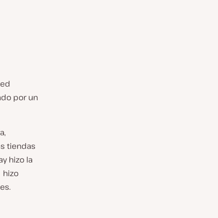
ted
ndo por un
a,
as tiendas
y hizo la
 hizo
es.