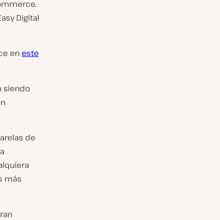
Commerce.
asy Digital
ce en
este
n siendo
en
arelas de
la
alquiera
es más
gran