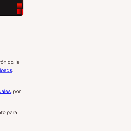
nico, le
nloads
.
uales
, por
nto para