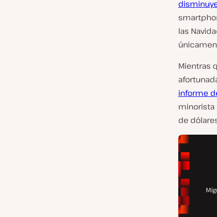
disminuy
smartphon
las Navid
únicamente
Mientras q
afortuna
informe d
minorista 
de dólare