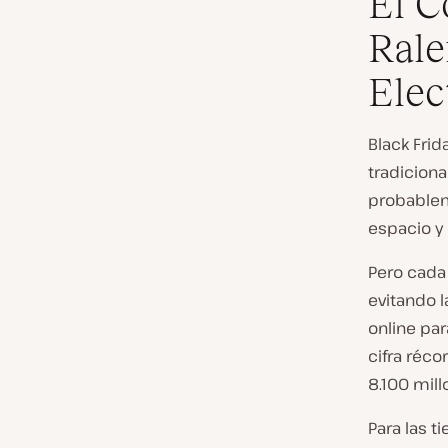
El C
Rale
Elec
Black Fri
tradicion
probablem
espacio y
Pero cada
evitando l
online par
cifra réco
8.100 mil
Para las t