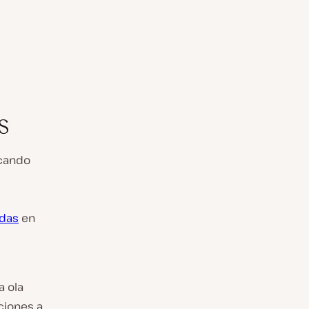
s
scando
ndas
en
a ola
ciones a