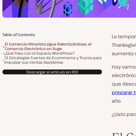
Table of Contents
La tempor
El Comercio Minorista sigue Ralentizándose, el
Thanksgivi
Comercio Electrónico en Auge
aumento de
¿Qué Pasa con el Espacio WordPress?
13 Estrategias Fuertes de Ecommerce y Trucos para
Impulsar sus Ventas Navideñas
Hoy vamos
Descargar el artículo en PDF
electróni
que descu
preparar t
año.
¿Listo pa