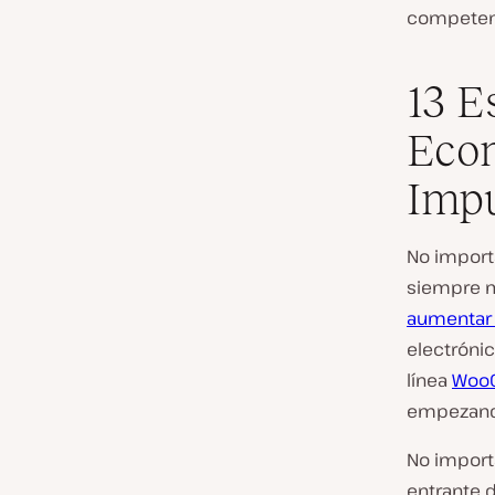
competenci
13 E
Eco
Impu
No import
siempre m
aumentar 
electróni
línea
WooC
empezando
No importa
entrante 