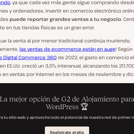
endo
, ya que cada vez más gente sigue comprando desd
es y ordenadores. Invertir en comercio electrónico onli
ades
puede reportar grandes ventas a tu negocio
. Cen
 en tus tiendas físicas es un gran error.
ue la venta al por menor tradicional continúa muriendo,
damente,
las ventas de ecommerce están en auge
! Según
e Digital Commerce 360
de 2022, el gasto en comercio e
en EE.UU. creció un 3,5% interanual, alcanzando los 211.70
s en ventas por Internet en los meses de noviembre y di