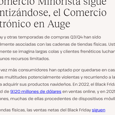
omercio Minorista sigue
ntizándose, el Comercio
trónico en Auge
day y otras temporadas de compras Q3/Q4 han sido
almente asociadas con las cadenas de tiendas físicas. Us
ente se imagina largas colas y clientes frenéticos lucha
 unos recursos limitados.
 vez más consumidores han optado por quedarse en cas
as multitudes potencialmente violentas y recurriendo a l
a adquirir sus productos navideños. En 2022, el Black Frida
rd de
9.120 millones de dólares
en ventas online, y en 2021
lones, muchas de ellas procedentes de dispositivos móvil
iendas físicas, las ventas netas del Black Friday
siguen