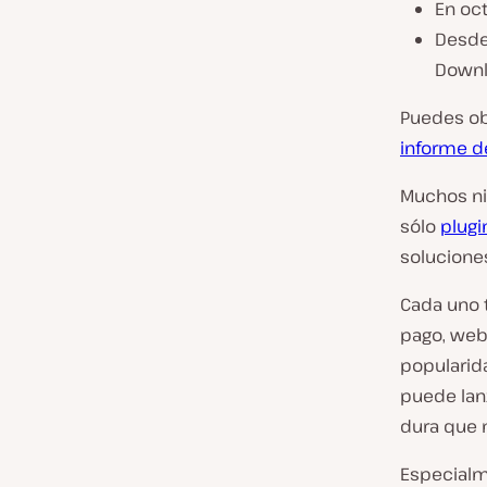
En oc
Desde 
Downl
Puedes o
informe d
Muchos ni
sólo
plugi
solucione
Cada uno 
pago, web
popularid
puede lan
dura que 
Especialm