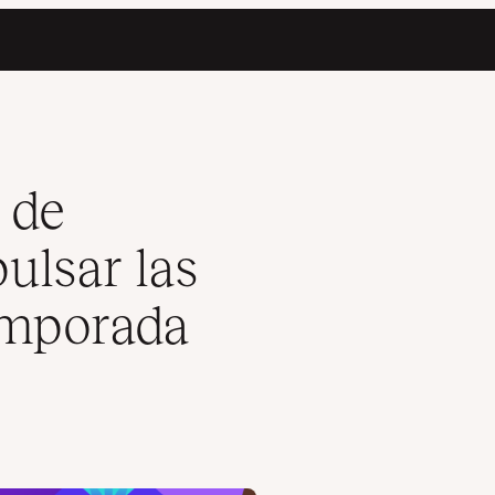
urante la Temporada Festiva
 de
lsar las
emporada