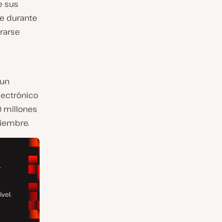
e sus
ne durante
trarse
 un
lectrónico
0 millones
ciembre.