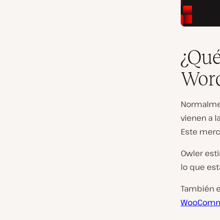
¿Qué
Wor
Normalmen
vienen a 
Este merc
Owler est
lo que es
También es
WooComm