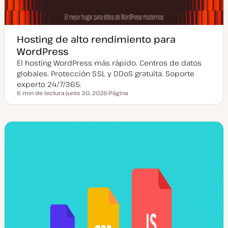
Hosting de alto rendimiento para
WordPress
El hosting WordPress más rápido. Centros de datos
globales. Protección SSL y DDoS gratuita. Soporte
experto 24/7/365.
6 min de lectura
junio 30, 2026
Página
Tiempo de lectura
F
T
e
i
c
p
h
o
a
d
a
e
c
p
t
o
u
s
a
t
l
i
z
a
d
a