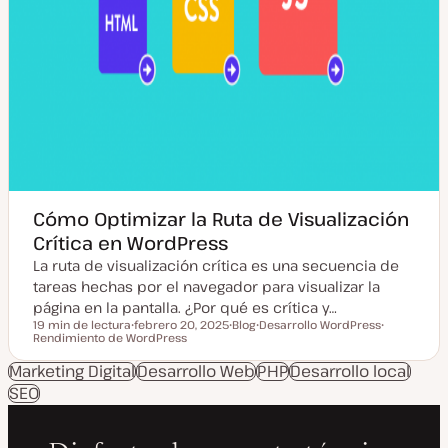
Cómo Optimizar la Ruta de Visualización
Crítica en WordPress
La ruta de visualización crítica es una secuencia de
tareas hechas por el navegador para visualizar la
página en la pantalla. ¿Por qué es crítica y…
19 min de lectura
febrero 20, 2025
Blog
Desarrollo WordPress
Tiempo de lectura
Rendimiento de WordPress
F
T
T
T
e
i
e
e
c
p
m
m
Marketing Digital
Desarrollo Web
PHP
Desarrollo local
h
o
a
a
SEO
a
d
a
e
c
p
t
o
u
s