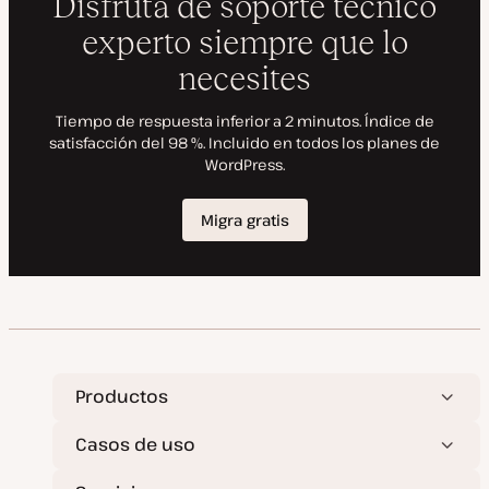
a
t
l
i
z
a
d
a
Productos
Casos de uso