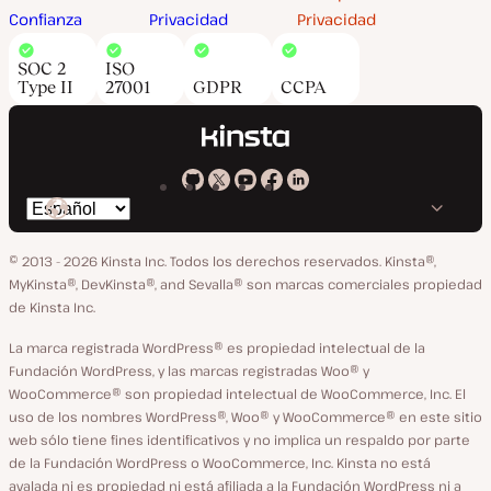
Confianza
Privacidad
Privacidad
SOC 2
ISO
Type II
27001
GDPR
CCPA
Kinsta
Kinsta
Kinsta
Kinsta
Kinsta
Cambiar
en
en
en
en
en
idioma
GitHub
X
YouTube
Facebook
LinkedIn
© 2013 - 2026 Kinsta Inc. Todos los derechos reservados.
Kinsta®,
MyKinsta®, DevKinsta®, and Sevalla® son marcas comerciales propiedad
de Kinsta Inc.
La marca registrada WordPress® es propiedad intelectual de la
Fundación WordPress, y las marcas registradas Woo® y
WooCommerce® son propiedad intelectual de WooCommerce, Inc. El
uso de los nombres WordPress®, Woo® y WooCommerce® en este sitio
web sólo tiene fines identificativos y no implica un respaldo por parte
de la Fundación WordPress o WooCommerce, Inc. Kinsta no está
avalada ni es propiedad ni está afiliada a la Fundación WordPress ni a