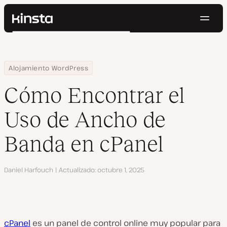
Naveg
Kinsta®
Buscar
Plataforma
Soluciones
Iniciar Sesión
Pruébalo gratis
Home
Centro de Recursos
Blog
Cómo Encontrar el Uso de Ancho de Banda en cPanel
Alojamiento WordPress
Precios
Recursos
Cómo Encontrar el
Contacto
Uso de Ancho de
Banda en cPanel
Autor
Daniel Harfouch
Actualizado
octubre 1, 2025
cPanel
es un panel de control online muy popular para