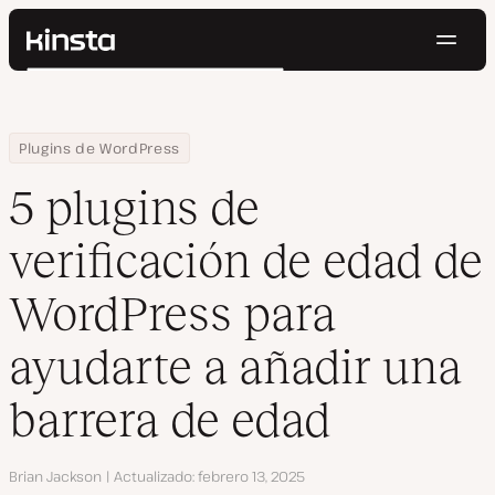
Naveg
Kinsta®
Buscar
Plataforma
Soluciones
Iniciar Sesión
Pruébalo gratis
Home
Centro de Recursos
Blog
5 plugins de verificación de edad de WordPress para ayudarte a
Plugins de WordPress
Precios
Recursos
5 plugins de
Contacto
verificación de edad de
WordPress para
ayudarte a añadir una
barrera de edad
Autor
Brian Jackson
Actualizado
febrero 13, 2025