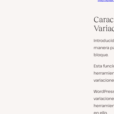
Carac
Varia
Introduci
manera pa
bloque.
Esta funci
herramient
variacion
WordPress 
variacione
herramien
en ello.