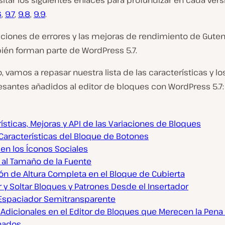
itar los siguientes enlaces para profundizar en cada vers
6
,
9.7
,
9.8
,
9.9
.
cciones de errores y las mejoras de rendimiento de Guten
bién forman parte de WordPress 5.7.
, vamos a repasar nuestra lista de las características y 
esantes añadidos al editor de bloques con WordPress 5.7:
ísticas, Mejoras y API de las Variaciones de Bloques
Características del Bloque de Botones
en los Íconos Sociales
 al Tamaño de la Fuente
ón de Altura Completa en el Bloque de Cubierta
r y Soltar Bloques y Patrones Desde el Insertador
Espaciador Semitransparente
 Adicionales en el Editor de Bloques que Merecen la Pena
nados