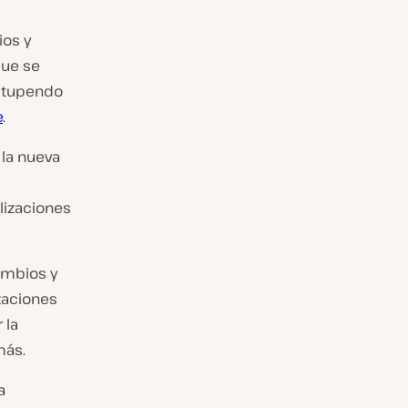
os y
que se
estupendo
e
.
 la nueva
lizaciones
ambios y
izaciones
 la
más.
a