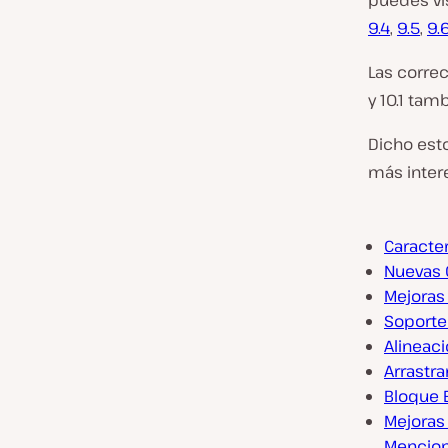
puedes vis
9.4
,
9.5
,
9.
Las corre
y 10.1 tam
Dicho esto
más inter
Caracter
Nuevas 
Mejoras 
Soporte
Alineaci
Arrastra
Bloque 
Mejoras
Mencio