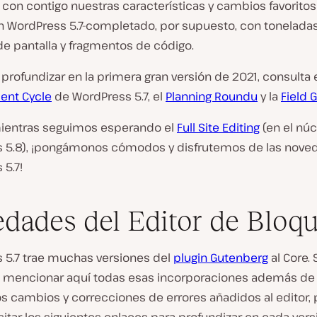
 con contigo nuestras características y cambios favorito
n WordPress 5.7-completado, por supuesto, con tonelada
de pantalla y fragmentos de código.
 profundizar en la primera gran versión de 2021, consulta 
ent Cycle
de WordPress 5.7, el
Planning Roundu
y la
Field 
mientras seguimos esperando el
Full Site Editing
(en el nú
 5.8), ¡pongámonos cómodos y disfrutemos de las nove
5.7!
dades del Editor de Bloq
 5.7 trae muchas versiones del
plugin Gutenberg
al Core. 
 mencionar aquí todas esas incorporaciones además de 
 cambios y correcciones de errores añadidos al editor, 