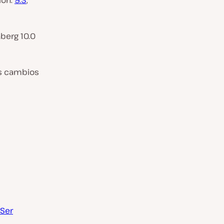
ión:
9.3
,
berg 10.0
los cambios
 Ser