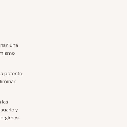
nan una
l mismo
na potente
liminar
 las
suario y
ergirnos