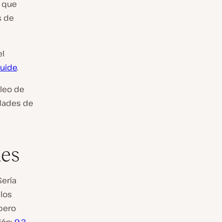
s que
s de
el
Guide
.
cleo de
dades de
ues
Sería
los
pero