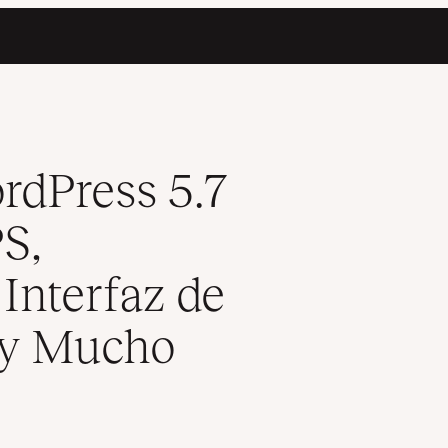
iones de la Interfaz de Usuario, Nuevas API y Mucho Más)
rdPress 5.7
S,
 Interfaz de
 y Mucho