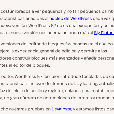
costumbrados a ver pequeños y no tan pequeños cambi
racterísticas añadidas al
núcleo de WordPress
cada vez 
 nueva versión. WordPress 5.7 no es una excepción, y es 
cada nueva versión nos acerca un poco más al
Big Pictur
 versiones del editor de bloques fusionadas en el núcleo,
jora la experiencia general de edición y permite a los
adores construir bloques más avanzados y añadir persona
tes al editor de bloques.
l editor, WordPress 5.7 también introduce toneladas de c
racterísticas, incluyendo iframes de lazy loading, actual
rfaz de inicio de sesión y registro, enlaces para restablecer
a, un gran número de correcciones de errores y mucho 
cho nuestras pruebas en
DevKinsta
, y estamos listos par