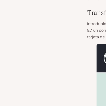
Transf
Introduci
5.7, un c
tarjeta de