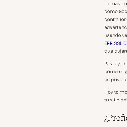
Lo más im
como Goog
contra lo
advertenci
usando ve
ERR_SSL_O
que quiere
Para ayud
cómo mig
es posibl
Hoy te mo
tu sitio d
¿Prefi