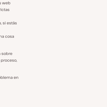
es web
ictas
, si estás
ima cosa
a sobre
 proceso,
roblema en