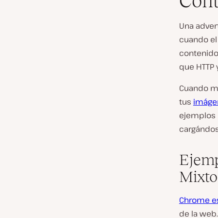
Cont
Una adver
cuando el 
contenido
que HTTP 
Cuando mi
tus
imáge
ejemplos 
cargándos
Ejemp
Mixto
Chrome es
de la web.