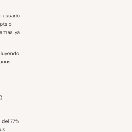
n usuario
ipts o
emas, ya
ncluyendo
gunos
o
s del 77%
tus