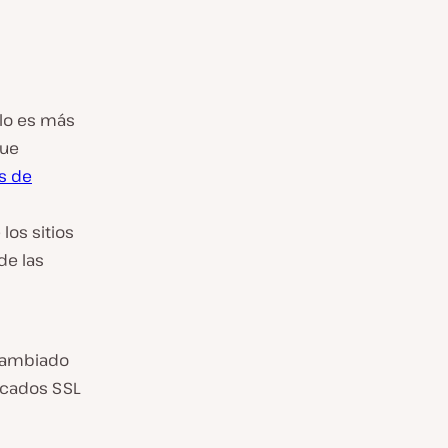
olo es más
que
es de
los sitios
de las
cambiado
ficados SSL