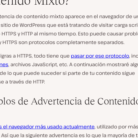
enido Mixto?
tencia de contenido mixto aparece en el navegador de u
R
sitio de WordPress que está tratando de visitar carga scr
e
 HTTPS y HTTP al mismo tiempo. Esto puede causar probl
p
r
y HTTPS son protocolos completamente separados.
o
d
gras a HTTPS, todo tiene que
pasar por ese protocolo
, i
u
c
nes
, archivos JavaScript, etc. A continuación mostraré al
i
de lo que puede suceder si parte de tu contenido sigue
r
v
e a través de HTTP.
í
d
e
los de Advertencia de Contenid
o
 el navegador más usado actualmente
, utilizado por má
 Así que la siguiente advertencia es lo que la mayoría de 