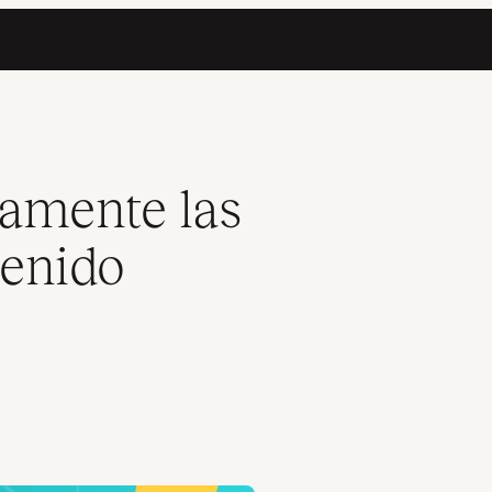
o de WordPress (HTTPS/SSL)
amente las
tenido