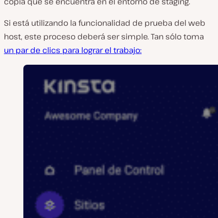
copia que se encuentra en el entorno de staging.
Si está utilizando la funcionalidad de prueba del web
host, este proceso deberá ser simple. Tan sólo toma
un par de clics para lograr el trabajo: