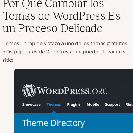
Por Qué Cambiar los
Temas de WordPress Es
R
un Proceso Delicado
e
p
r
o
Demos un rápido vistazo a uno de los temas gratuitos
d
u
más populares de WordPress que puede utilizar en su
c
sitio:
i
r
v
í
d
e
o