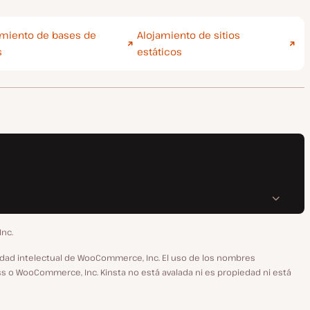
amiento de bases de
Alojamiento de sitios
s
estáticos
Inc.
dad intelectual de WooCommerce, Inc. El uso de los nombres
s o WooCommerce, Inc. Kinsta no está avalada ni es propiedad ni está