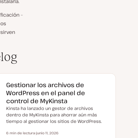
talarla.
ficación –
mos
 sirven
log
Gestionar los archivos de
WordPress en el panel de
control de MyKinsta
Kinsta ha lanzado un gestor de archivos
dentro de MyKinsta para ahorrar aún más
tiempo al gestionar los sitios de WordPress.
6 min de lectura
junio 11, 2026
Tiempo de lectura
F