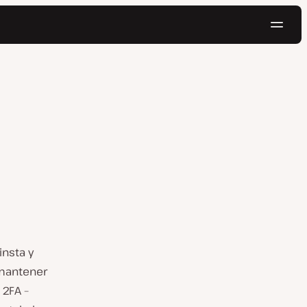
Naveg
Pruébalo gratis
insta y
 mantener
 2FA –