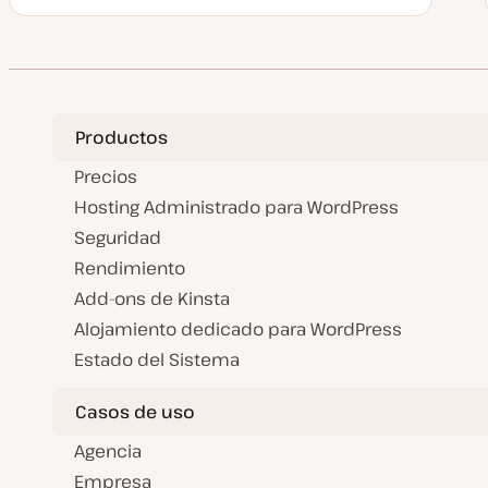
e
c
h
a
a
c
t
u
a
Productos
l
i
z
Precios
a
d
Hosting Administrado para WordPress
a
Seguridad
Rendimiento
Add-ons de Kinsta
Alojamiento dedicado para WordPress
Estado del Sistema
Casos de uso
Agencia
Empresa