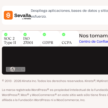
Despliega aplicaciones, bases de datos y siti
esfuerzo.
Nos tomamos
SOC 2
ISO
Centro de Confia
Type II
27001
GDPR
CCPA
Cambiar
idioma
© 2013 - 2026 Kinsta Inc. Todos los derechos reservados.
Kinsta®, MyKins
La marca registrada WordPress® es propiedad intelectual de la Fundac
WordPress®, Woo® y WooCommerce® en este sitio web sólo tiene fines ide
afiliada a la Fundación WordPress ni a WooCommerce, Inc.