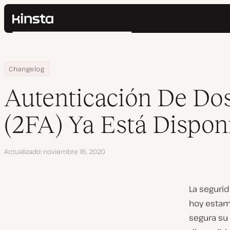
Kinsta®
Buscar
Plataforma
Soluciones
Iniciar Sesión
Home
Autenticación De Dos Factores (2FA) Ya Está Disponible
Changelog
Precios
Recursos
Autenticación De Dos
Contacto
(2FA) Ya Está Dispon
Actualizado
noviembre 16, 2020
La seguri
hoy estam
segura su