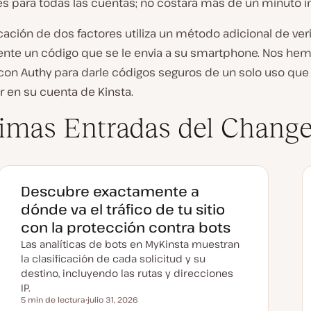
s para todas las cuentas; no costará más de un minuto ins
cación de dos factores utiliza un método adicional de veri
nte un código que se le envia a su smartphone. Nos he
con Authy para darle códigos seguros de un solo uso que
r en su cuenta de Kinsta.
imas Entradas del Change
Descubre exactamente a
dónde va el tráfico de tu sitio
con la protección contra bots
Las analíticas de bots en MyKinsta muestran
la clasificación de cada solicitud y su
destino, incluyendo las rutas y direcciones
IP.
5 min de lectura
julio 31, 2026
Tiempo de lectura
F