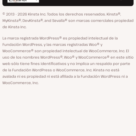
en
en
en
en
en
idioma
GitHub
X
YouTube
Facebook
LinkedIn
© 2013 - 2026 Kinsta Inc. Todos los derechos reservados.
Kinsta®,
MyKinsta®, DevKinsta®, and Sevalla® son marcas comerciales propiedad
de Kinsta Inc.
La marca registrada WordPress® es propiedad intelectual de la
Fundación WordPress, y las marcas registradas Woo® y
WooCommerce® son propiedad intelectual de WooCommerce, Inc. El
uso de los nombres WordPress®, Woo® y WooCommerce® en este sitio
web sólo tiene fines identificativos y no implica un respaldo por parte
de la Fundación WordPress o WooCommerce, Inc. Kinsta no está
avalada ni es propiedad ni está afiliada a la Fundación WordPress ni a
WooCommerce, Inc.