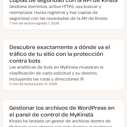
Gestiona dominios, activa HTTPS, usa buscar y
reemplazar, revisa registros y haz copias de
seguridad con las novedades de la API de Kinsta.
7 min de lectura
agosto 7, 2026
Tiempo de lectura
F
e
c
h
a
a
Descubre exactamente a dónde va el
c
tráfico de tu sitio con la protección
t
u
contra bots
a
l
Las analíticas de bots en MyKinsta muestran la
i
z
clasificación de cada solicitud y su destino,
a
incluyendo las rutas y direcciones IP.
d
a
5 min de lectura
julio 31, 2026
Tiempo de lectura
F
e
c
h
a
a
Gestionar los archivos de WordPress en
c
el panel de control de MyKinsta
t
u
Kinsta ha lanzado un gestor de archivos dentro de
a
l
MyKinsta para ahorrar aún más tiempo al gestionar