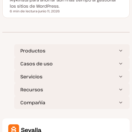
i
z
los sitios de WordPress.
a
6 min de lectura
junio 11, 2026
d
Tiempo de lectura
F
a
e
c
h
a
a
c
t
u
a
Productos
l
i
z
Casos de uso
a
d
a
Servicios
Recursos
Compañía