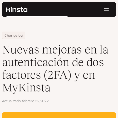
Naveg
Kinsta®
Buscar
Plataforma
Soluciones
Iniciar Sesión
Pruébalo gratis
Home
Nuevas mejoras en la autenticación de dos factores (2FA) y en M
Changelog
Precios
Recursos
Nuevas mejoras en la
Contacto
autenticación de dos
factores (2FA) y en
MyKinsta
Actualizado
febrero 25, 2022