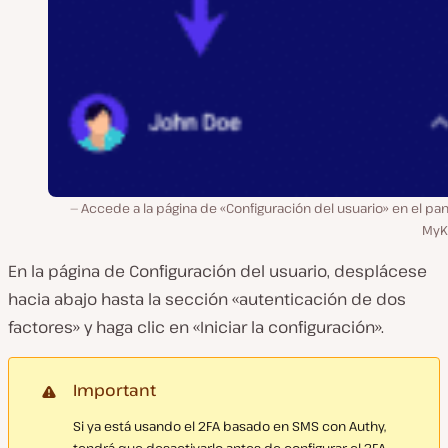
Accede a la página de «Configuración del usuario» en el pa
MyKi
En la página de Configuración del usuario, desplácese
hacia abajo hasta la sección «autenticación de dos
factores» y haga clic en «Iniciar la configuración».
Important
Si ya está usando el 2FA basado en SMS con Authy,
tendrá que desactivarlo antes de configurar el 2FA