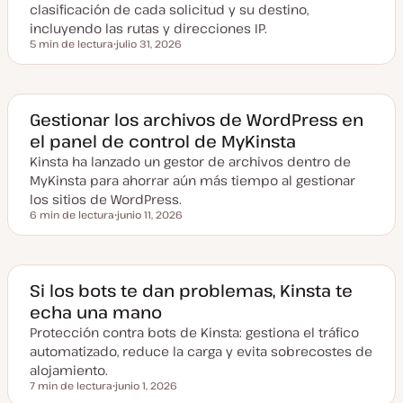
clasificación de cada solicitud y su destino,
incluyendo las rutas y direcciones IP.
5 min de lectura
julio 31, 2026
Tiempo de lectura
F
e
c
h
a
a
Gestionar los archivos de WordPress en
c
el panel de control de MyKinsta
t
u
Kinsta ha lanzado un gestor de archivos dentro de
a
l
MyKinsta para ahorrar aún más tiempo al gestionar
i
z
los sitios de WordPress.
a
6 min de lectura
junio 11, 2026
d
Tiempo de lectura
F
a
e
c
h
a
a
Si los bots te dan problemas, Kinsta te
c
echa una mano
t
u
Protección contra bots de Kinsta: gestiona el tráfico
a
l
automatizado, reduce la carga y evita sobrecostes de
i
z
alojamiento.
a
7 min de lectura
junio 1, 2026
d
Tiempo de lectura
F
a