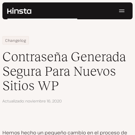
Naveg
Kinsta®
Buscar
Plataforma
Soluciones
Iniciar Sesión
Pruébalo gratis
Home
Contraseña Generada Segura Para Nuevos Sitios WP
Changelog
Precios
Recursos
Contraseña Generada
Contacto
Segura Para Nuevos
Sitios WP
Actualizado
noviembre 16, 2020
Hemos hecho un pequeño cambio en el proceso de