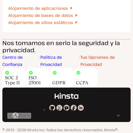
Alojamiento de aplicaciones
Alojamiento de bases de datos
Alojamiento de sitios estáticos
Nos tomamos en serio la seguridad y la
privacidad.
Centro de
Política de
Tus Opciones de
Confianza
Privacidad
Privacidad
SOC 2
ISO
Type II
27001
GDPR
CCPA
Kinsta
Kinsta
Kinsta
Kinsta
Kinsta
Cambiar
en
en
en
en
en
idioma
GitHub
X
YouTube
Facebook
LinkedIn
© 2013 - 2026 Kinsta Inc. Todos los derechos reservados.
Kinsta®,