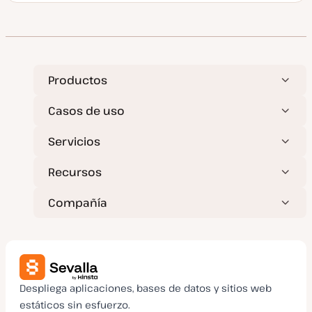
e
c
h
a
a
c
t
u
a
Productos
l
i
z
Casos de uso
a
d
a
Servicios
Recursos
Compañía
Despliega aplicaciones, bases de datos y sitios web
estáticos sin esfuerzo.